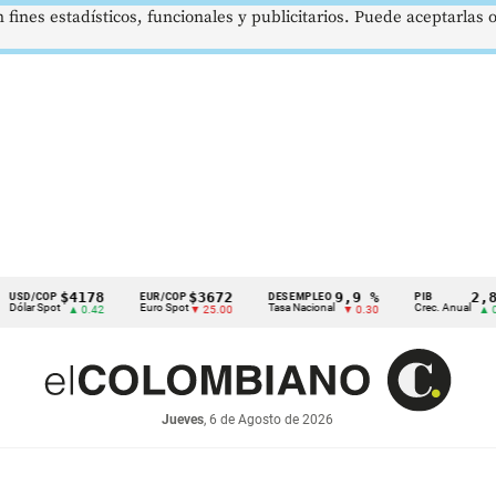
 fines estadísticos, funcionales y publicitarios. Puede aceptarlas
$4178
$3672
9,9 %
2,8 %
COP
EUR/COP
DESEMPLEO
PIB
 Spot
Euro Spot
Tasa Nacional
Crec. Anual
▲ 0.42
▼ 25.00
▼ 0.30
▲ 0.10
Jueves
, 6 de Agosto de 2026