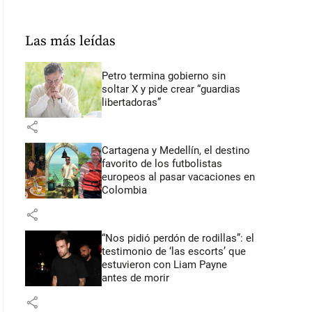
Las más leídas
Petro termina gobierno sin
soltar X y pide crear “guardias
libertadoras”
share
Cartagena y Medellín, el destino
favorito de los futbolistas
europeos al pasar vacaciones en
Colombia
share
“Nos pidió perdón de rodillas”: el
testimonio de ‘las escorts’ que
estuvieron con Liam Payne
antes de morir
share