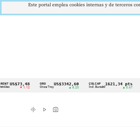
Este portal emplea cookies internas y de terceros con
US$73,48
US$3342,60
1621,34 pts
ORO
COLCAP
USD/
Cintillo
Onza Troy
Índ. Bursátil
Dólar
▼ 1.12
▲ 8.20
▲ 0.67
de
indicadores
graphic_eq
play_arrow
photo_camera
económicos
Colombia