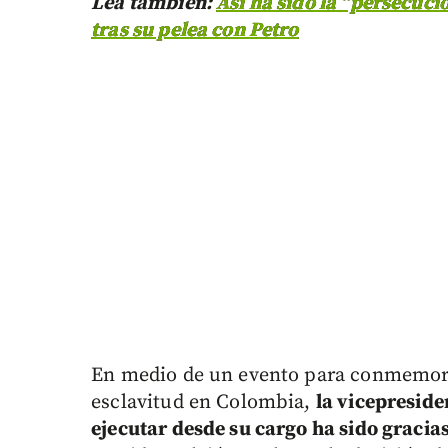
Lea también:
Así ha sido la “persecuci
tras su pelea con Petro
En medio de un evento para conmemorar 
esclavitud en Colombia,
la vicepreside
ejecutar desde su cargo ha sido gracia