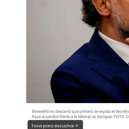
Benedetti no descartó que primero se expida el decreto 
haya acuerdos frente a la laboral, se derogue. FOTO
×
Toca para escuchar