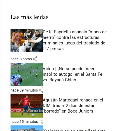
Las más leídas
De la Espriella anuncia “mano de
hierro” contra las estructuras
criminales luego del traslado de
117 presos
share
hace 8 horas
Video | ¡No se puede creer!:
insólito autogol en el Santa Fe
vs. Boyacá Chicó
share
hace 39 minutos
Agustín Martegani renace en el
DIM, tras 512 días de estar
“borrado” en Boca Juniors
share
hace 15 minutos