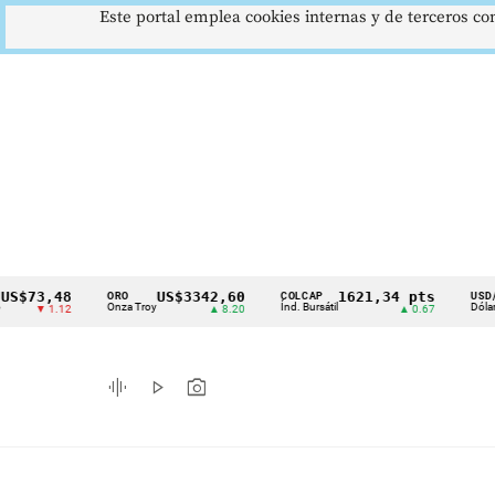
Este portal emplea cookies internas y de terceros con
3,48
US$3342,60
1621,34 pts
$
ORO
COLCAP
USD/COP
Cintillo
Onza Troy
Índ. Bursátil
Dólar Spot
 1.12
▲ 8.20
▲ 0.67
▲
de
indicadores
graphic_eq
play_arrow
photo_camera
económicos
Colombia