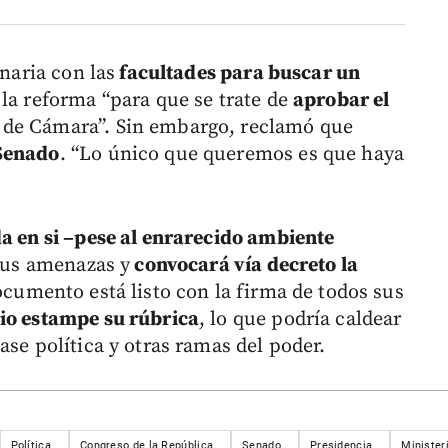
enaria con las
facultades para buscar un
la reforma “para que se trate de
aprobar el
 de Cámara”. Sin embargo, reclamó que
 Senado
. “Lo único que queremos es que haya
da en si –pese al enrarecido ambiente
 sus amenazas y
convocará vía decreto la
ocumento está listo con la firma de todos sus
o estampe su rúbrica
, lo que podría caldear
ase política y otras ramas del poder.
Política
Congreso de la República
Senado
Presidencia
Minister