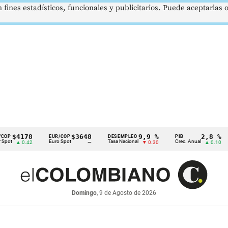
 fines estadísticos, funcionales y publicitarios. Puede aceptarlas
4178
$3648
9,9 %
2,8 %
EUR/COP
DESEMPLEO
PIB
TR
Euro Spot
Tasa Nacional
Crec. Anual
Tas
 0.42
—
▼ 0.30
▲ 0.10
Domingo
, 9 de Agosto de 2026