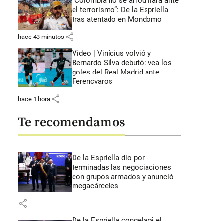
“Colombia no se arrodillará ante
el terrorismo”: De la Espriella
tras atentado en Mondomo
share
hace 43 minutos
Video | Vinícius volvió y
Bernardo Silva debutó: vea los
goles del Real Madrid ante
Ferencvaros
share
hace 1 hora
Te recomendamos
De la Espriella dio por
terminadas las negociaciones
con grupos armados y anunció
megacárceles
share
De la Espriella congelará el