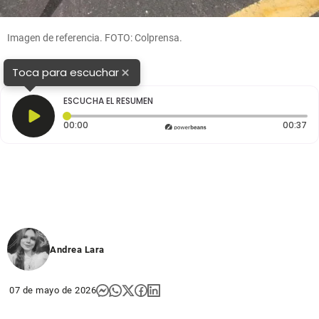
Imagen de referencia. FOTO: Colprensa.
×
Toca para escuchar
ESCUCHA EL RESUMEN
Tiempo transcurrido: 0 segundos
Du
00:00
00:37
Andrea Lara
07 de mayo de 2026