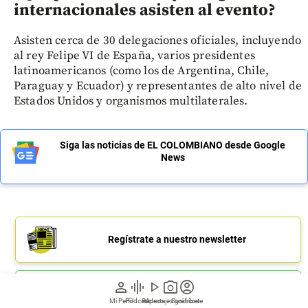
internacionales asisten al evento?
Asisten cerca de 30 delegaciones oficiales, incluyendo
al rey Felipe VI de España, varios presidentes
latinoamericanos (como los de Argentina, Chile,
Paraguay y Ecuador) y representantes de alto nivel de
Estados Unidos y organismos multilaterales.
Siga las noticias de EL COLOMBIANO desde Google
News
Regístrate a nuestro newsletter
person
graphic_eq
play_arrow
photo_camera
account_circle
Únete a nuestro canal de Whatsapp
Mi Perfil
Pódcast
Reportajes gráficos
Videos
Suscríbete