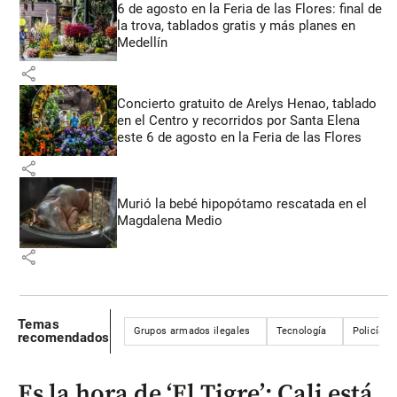
6 de agosto en la Feria de las Flores: final de
la trova, tablados gratis y más planes en
Medellín
share
Concierto gratuito de Arelys Henao, tablado
en el Centro y recorridos por Santa Elena
este 6 de agosto en la Feria de las Flores
share
Murió la bebé hipopótamo rescatada en el
Magdalena Medio
share
Temas
Grupos armados ilegales
Tecnología
Policía
recomendados
Es la hora de ‘El Tigre’: Cali está