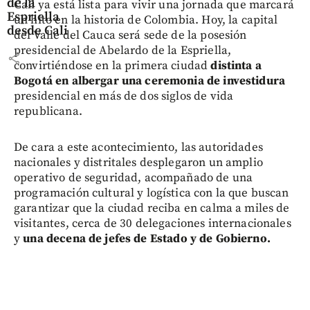
de la
Cali ya está lista para vivir una jornada que marcará
Espriella
un hito en la historia de Colombia. Hoy, la capital
desde Cali
del Valle del Cauca será sede de la posesión
presidencial de Abelardo de la Espriella,
share
convirtiéndose en la primera ciudad
distinta a
Bogotá en albergar una ceremonia de investidura
presidencial en más de dos siglos de vida
republicana.
De cara a este acontecimiento, las autoridades
nacionales y distritales desplegaron un amplio
operativo de seguridad, acompañado de una
programación cultural y logística con la que buscan
garantizar que la ciudad reciba en calma a miles de
visitantes, cerca de 30 delegaciones internacionales
y
una decena de jefes de Estado y de Gobierno.