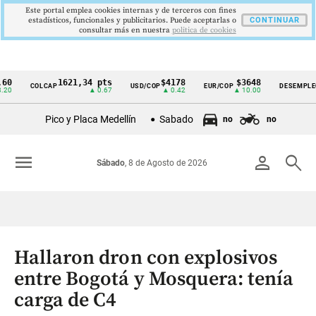
Este portal emplea cookies internas y de terceros con fines
estadísticos, funcionales y publicitarios. Puede aceptarlas o
CONTINUAR
consultar más en nuestra
politica de cookies
1621,34 pts
$4178
$3648
9,9
COLCAP
USD/COP
EUR/COP
DESEMPLEO
Cintillo
▲ 0.67
▲ 0.42
▲ 10.00
▼ 0.
de
Pico y Placa Medellín
Sabado
no
no
indicadores
económicos
menu
person
search
Sábado
, 8 de Agosto de 2026
Colombia
Hallaron dron con explosivos
entre Bogotá y Mosquera: tenía
carga de C4