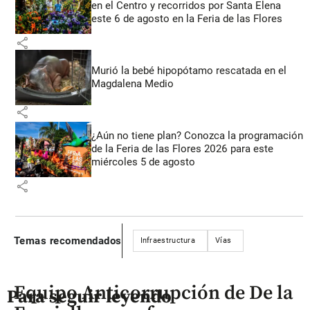
en el Centro y recorridos por Santa Elena
este 6 de agosto en la Feria de las Flores
share
Murió la bebé hipopótamo rescatada en el
Magdalena Medio
share
¿Aún no tiene plan? Conozca la programación
de la Feria de las Flores 2026 para este
miércoles 5 de agosto
share
Temas recomendados
Infraestructura
Vías
Equipo Anticorrupción de De la
Para seguir leyendo