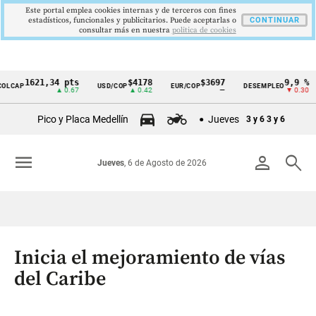
Este portal emplea cookies internas y de terceros con fines
estadísticos, funcionales y publicitarios. Puede aceptarlas o
CONTINUAR
consultar más en nuestra
politica de cookies
1621,34 pts
$4178
$3697
9,9 %
P
USD/COP
EUR/COP
DESEMPLEO
PI
Cintillo
▲ 0.67
▲ 0.42
—
▼ 0.30
de
Pico y Placa Medellín
Jueves
3 y 6
3 y 6
indicadores
económicos
menu
person
search
Jueves
, 6 de Agosto de 2026
Colombia
Inicia el mejoramiento de vías
del Caribe