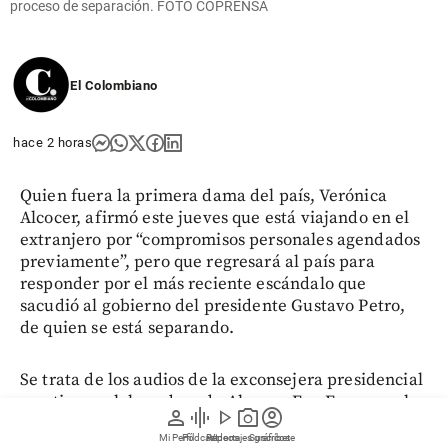
proceso de separación. FOTO COPRENSA
El Colombiano
hace 2 horas
Quien fuera la primera dama del país, Verónica
Alcocer, afirmó este jueves que está viajando en el
extranjero por “compromisos personales agendados
previamente”, pero que regresará al país para
responder por el más reciente escándalo que
sacudió al gobierno del presidente Gustavo Petro,
de quien se está separando.
Se trata de los audios de la exconsejera presidencial
y antigua colaboradora de Alcocer, Eva Ferrer, en los
person
graphic_eq
play_arrow
photo_camera
account_circle
que sostiene que ella “tiene de testaferros a varios
Mi Perfil
Pódcast
Reportajes gráficos
Videos
Suscríbete
primos” y que el Gobierno “es una banda de