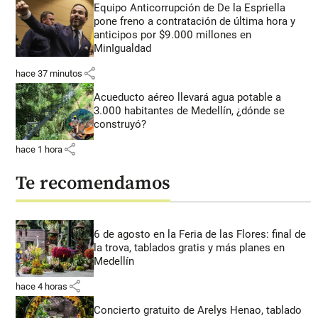
Equipo Anticorrupción de De la Espriella
pone freno a contratación de última hora y
anticipos por $9.000 millones en
MinIgualdad
share
hace 37 minutos
Acueducto aéreo llevará agua potable a
3.000 habitantes de Medellín, ¿dónde se
construyó?
share
hace 1 hora
Te recomendamos
6 de agosto en la Feria de las Flores: final de
la trova, tablados gratis y más planes en
Medellín
share
hace 4 horas
Concierto gratuito de Arelys Henao, tablado