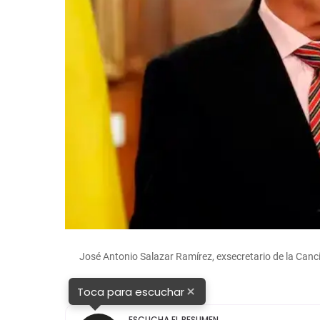
José Antonio Salazar Ramírez, exsecretario de la Can
×
Toca para escuchar
ESCUCHA EL RESUMEN