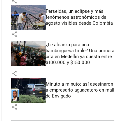
share
Perseidas, un eclipse y más
fenómenos astronómicos de
agosto visibles desde Colombia
share
¿Le alcanza para una
hamburguesa triple? Una primera
cita en Medellín ya cuesta entre
$100.000 y $150.000
share
Minuto a minuto: así asesinaron
a empresario aguacatero en mall
de Envigado
share