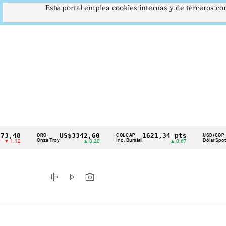
Este portal emplea cookies internas y de terceros con
48
US$3342,60
1621,34 pts
$417
ORO
COLCAP
USD/COP
Cintillo
Onza Troy
Índ. Bursátil
Dólar Spot
12
▲ 8.20
▲ 0.67
▲ 0.
de
indicadores
graphic_eq
play_arrow
photo_camera
económicos
Colombia