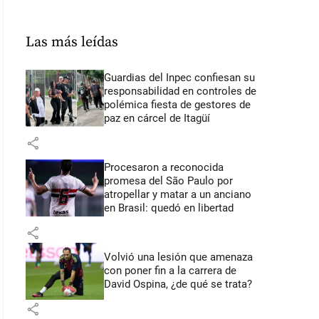
Las más leídas
Guardias del Inpec confiesan su
responsabilidad en controles de
polémica fiesta de gestores de
paz en cárcel de Itagüí
share
Procesaron a reconocida
promesa del São Paulo por
atropellar y matar a un anciano
en Brasil: quedó en libertad
share
Volvió una lesión que amenaza
con poner fin a la carrera de
David Ospina, ¿de qué se trata?
share