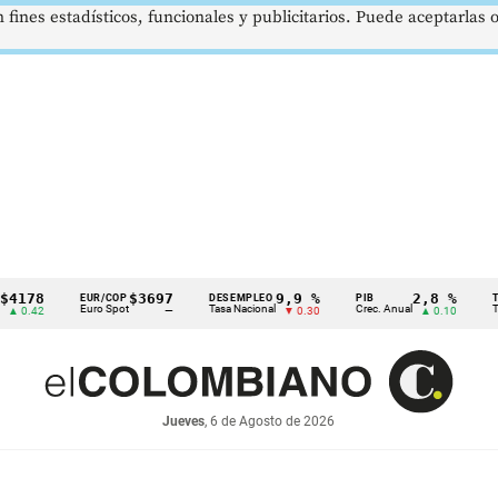
 fines estadísticos, funcionales y publicitarios. Puede aceptarlas
8
$3697
9,9 %
2,8 %
EUR/COP
DESEMPLEO
PIB
TRM
Euro Spot
Tasa Nacional
Crec. Anual
Tasa Re
42
—
▼ 0.30
▲ 0.10
Jueves
, 6 de Agosto de 2026