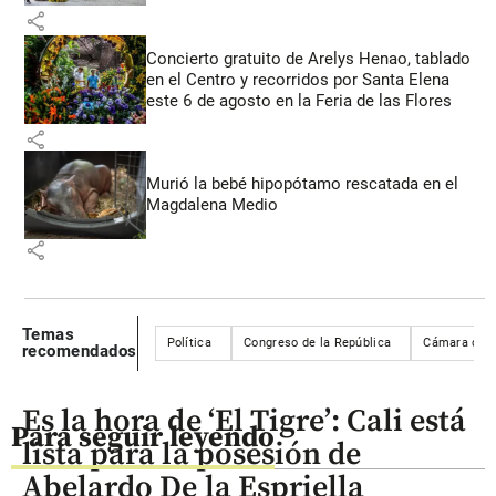
share
Concierto gratuito de Arelys Henao, tablado
en el Centro y recorridos por Santa Elena
este 6 de agosto en la Feria de las Flores
share
Murió la bebé hipopótamo rescatada en el
Magdalena Medio
share
Temas
Política
Congreso de la República
Cámara de R
recomendados
Es la hora de ‘El Tigre’: Cali está
Para seguir leyendo
lista para la posesión de
Abelardo De la Espriella