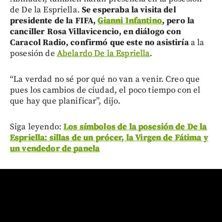
de De la Espriella.
Se esperaba la visita del
presidente de la FIFA,
Gianni Infantino
, pero la
canciller Rosa Villavicencio, en diálogo con
Caracol Radio, confirmó que este no asistiría
a la
posesión de
Abelardo De la Espriella
.
“La verdad no sé por qué no van a venir. Creo que
pues los cambios de ciudad, el poco tiempo con el
que hay que planificar”, dijo.
Siga leyendo:
Los símbolos de la posesión de De la
Espriella: sillas de un prócer, la Virgen de Fátima y
un vendedor de panela