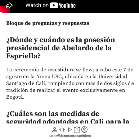
Bloque de preguntas y respuestas
¿Dónde y cuándo es la posesión
presidencial de Abelardo de la
Espriella?
La ceremonia de investidura se lleva a cabo este 7 de
agosto en la Arena USC, ubicada en la Universidad
Santiago de Cali, rompiendo con más de dos siglos de
tradición de realizar el evento exclusivamente en
Bogotá.
¿Cuáles son las medidas de
seguridad adoptadas en Cali para la
posesión?
person
graphic_eq
play_arrow
photo_camera
account_circle
Mi Perfil
Pódcast
Reportajes gráficos
Videos
Suscríbete