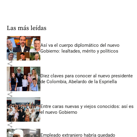
Las más leídas
Así va el cuerpo diplomático del nuevo
Gobierno: lealtades, mérito y políticos
share
Diez claves para conocer al nuevo presidente
de Colombia, Abelardo de la Espriella
share
Entre caras nuevas y viejos conocidos: así es
el nuevo Gobierno
share
Empleado extranjero habría quedado