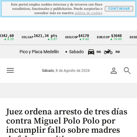
Este portal emplea cookies internas y de terceros con fines
estadísticos, funcionales y publicitarios. Puede aceptarlas o
CONTINUAR
consultar más en nuestra
politica de cookies
60
1621,34 pts
$4178
$3648
COLCAP
USD/COP
EUR/COP
DESEMPLE
Cintillo
.20
▲ 0.67
▲ 0.42
▲ 10.00
de
Pico y Placa Medellín
Sabado
no
no
indicadores
económicos
menu
person
search
Sábado
, 8 de Agosto de 2026
Colombia
Juez ordena arresto de tres días
contra Miguel Polo Polo por
incumplir fallo sobre madres