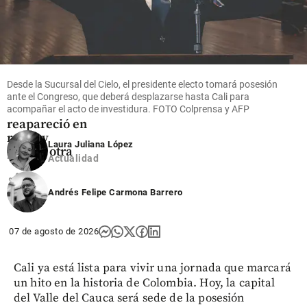
Entretenimiento
¡Está muy
Desde la Sucursal del Cielo, el presidente electo tomará posesión
cambiada!
ante el Congreso, que deberá desplazarse hasta Cali para
Epa Colombia
acompañar el acto de investidura. FOTO Colprensa y AFP
reapareció en
redes y
Laura Juliana López
parece otra
Actualidad
share
Andrés Felipe Carmona Barrero
07 de agosto de 2026
Cali ya está lista para vivir una jornada que marcará
un hito en la historia de Colombia. Hoy, la capital
del Valle del Cauca será sede de la posesión