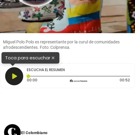
Miguel Polo Polo es representante por la curul de comunidades
afrodescendientes. Foto: Colprensa.
×
Toca para escuchar
1
2
ESCUCHA EL RESUMEN
Tiempo transcurrido: 0 segundos
Du
00:00
00:52
El Colombiano