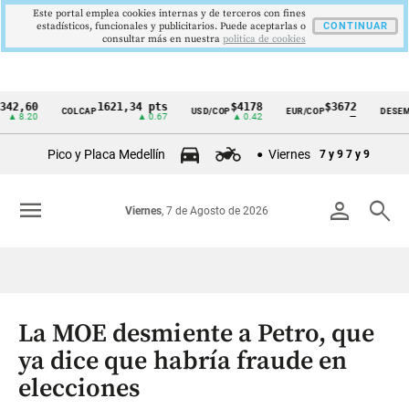
Este portal emplea cookies internas y de terceros con fines
estadísticos, funcionales y publicitarios. Puede aceptarlas o
CONTINUAR
consultar más en nuestra
politica de cookies
0
1621,34 pts
$4178
$3672
9
COLCAP
USD/COP
EUR/COP
DESEMPLEO
Cintillo
0
▲ 0.67
▲ 0.42
—
▼
de
Pico y Placa Medellín
Viernes
7 y 9
7 y 9
indicadores
económicos
menu
person
search
Viernes
, 7 de Agosto de 2026
Colombia
La MOE desmiente a Petro, que
ya dice que habría fraude en
elecciones