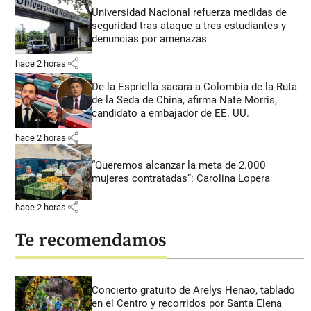
Universidad Nacional refuerza medidas de
seguridad tras ataque a tres estudiantes y
denuncias por amenazas
share
hace 2 horas
De la Espriella sacará a Colombia de la Ruta
de la Seda de China, afirma Nate Morris,
candidato a embajador de EE. UU.
share
hace 2 horas
“Queremos alcanzar la meta de 2.000
mujeres contratadas”: Carolina Lopera
share
hace 2 horas
Te recomendamos
Concierto gratuito de Arelys Henao, tablado
en el Centro y recorridos por Santa Elena