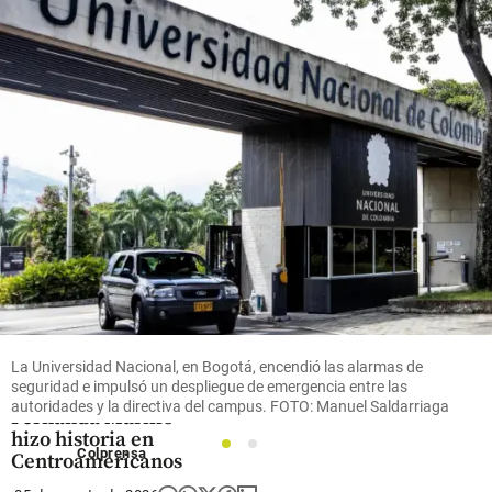
récord en
vicepresidente
disculpas
el primer
electo José
y dio su
semestre
Manuel
“pleno
de 2026
Restrepo en el
apoyo” a
evento
Infantino
share
share
share
Deportes
De reina del salto
La Universidad Nacional, en Bogotá, encendió las alarmas de
alto a dueña de las
seguridad e impulsó un despliegue de emergencia entre las
vallas: María
autoridades y la directiva del campus. FOTO: Manuel Saldarriaga
Fernanda Murillo
hizo historia en
1
2
Colprensa
Centroamericanos