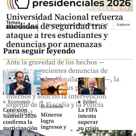
Universidad Nacional refuerza
Temas
medidas de seguridad tras
Registraduría Nacional del Estado Civil
Gobierno Na
recomendados
ataque a tres estudiantes y
denuncias por amenazas
Para seguir leyendo
Ante la gravedad de los hechos —
sumados a recientes denuncias de
amenazas de las “Águilas Negras”—, la
institución reforzó sus protocolos
internos y solicitó la intervención
Economía
Fútbol
urgente de la Fiscalía y la Policía
Economía
Conexión
La FIFA
Nacional.
Mineros
Summit 2026
intenta
logra
confirma la
superar
ingresos y
participación
su crisis
utilidades
del
con