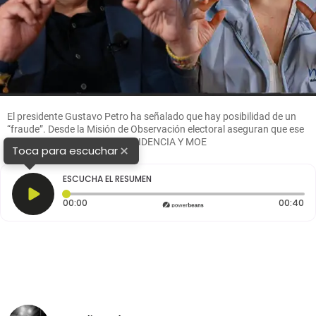
El presidente Gustavo Petro ha señalado que hay posibilidad de un
“fraude”. Desde la Misión de Observación electoral aseguran que ese
riesgo “no existe”. FOTO PRESIDENCIA Y MOE
×
Toca para escuchar
ESCUCHA EL RESUMEN
Tiempo transcurrido: 0 segundos
Du
00:00
00:40