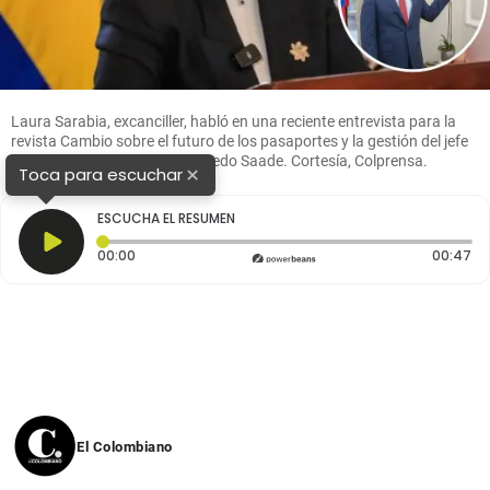
Laura Sarabia, excanciller, habló en una reciente entrevista para la
revista Cambio sobre el futuro de los pasaportes y la gestión del jefe
de despacho presidencial, Alfredo Saade. Cortesía, Colprensa.
×
Toca para escuchar
ESCUCHA EL RESUMEN
Tiempo transcurrido: 0 segundos
Du
00:00
00:47
El Colombiano