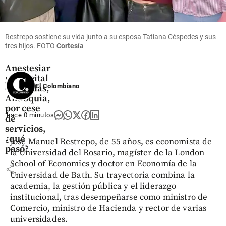
Antioquia
Restrepo sostiene su vida junto a su esposa Tatiana Céspedes y sus
tres hijos. FOTO
Cortesía
“Choque”
entre
Anestesiar
y Hospital
El Colombiano
de Caldas,
Antioquia,
por cese
hace 0 minutos
de
servicios,
¿qué
José Manuel Restrepo, de 55 años, es economista de
pasó?
la Universidad del Rosario, magíster de la London
School of Economics y doctor en Economía de la
share
Universidad de Bath. Su trayectoria combina la
academia, la gestión pública y el liderazgo
institucional, tras desempeñarse como ministro de
Comercio, ministro de Hacienda y rector de varias
universidades.