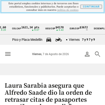
Este portal emplea cookies internas y de terceros con fines
estadísticos, funcionales y publicitarios. Puede aceptarlas o
CONTINUAR
consultar más en nuestra
politica de cookies
1621,34 pts
$4178
$3672
9,
COLCAP
USD/COP
EUR/COP
DESEMPLEO
Cintillo
▲ 0.67
▲ 0.42
—
▼ 
de
Pico y Placa Medellín
Viernes
7 y 9
7 y 9
indicadores
económicos
menu
person
search
Viernes
, 7 de Agosto de 2026
Colombia
Laura Sarabia asegura que
Alfredo Saade dio la orden de
retrasar citas de pasaportes