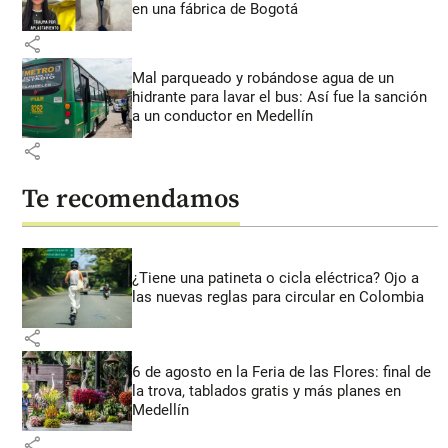
en una fábrica de Bogotá
share
Mal parqueado y robándose agua de un
hidrante para lavar el bus: Así fue la sanción
a un conductor en Medellín
share
Te recomendamos
¿Tiene una patineta o cicla eléctrica? Ojo a
las nuevas reglas para circular en Colombia
share
6 de agosto en la Feria de las Flores: final de
la trova, tablados gratis y más planes en
Medellín
share