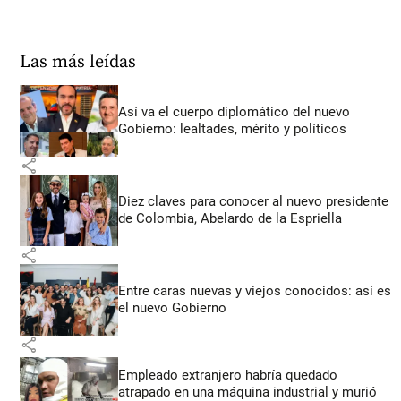
Las más leídas
Así va el cuerpo diplomático del nuevo
Gobierno: lealtades, mérito y políticos
share
Diez claves para conocer al nuevo presidente
de Colombia, Abelardo de la Espriella
share
Entre caras nuevas y viejos conocidos: así es
el nuevo Gobierno
share
Empleado extranjero habría quedado
atrapado en una máquina industrial y murió