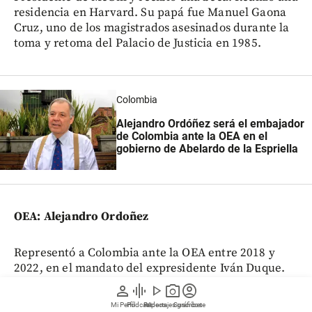
residencia en Harvard. Su papá fue Manuel Gaona
Cruz, uno de los magistrados asesinados durante la
toma y retoma del Palacio de Justicia en 1985.
Colombia
Alejandro Ordóñez será el embajador
de Colombia ante la OEA en el
gobierno de Abelardo de la Espriella
OEA: Alejandro Ordoñez
Representó a Colombia ante la OEA entre 2018 y
2022, en el mandato del expresidente Iván Duque.
También fue Procurador general de la Nación. Su
person
graphic_eq
play_arrow
photo_camera
account_circle
elección en el cargo fue señalada de estar viciada y
Mi Perfil
Pódcast
Reportajes gráficos
Videos
Suscríbete