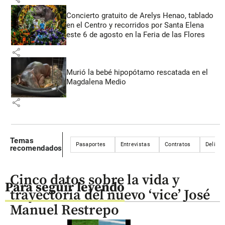
Concierto gratuito de Arelys Henao, tablado
en el Centro y recorridos por Santa Elena
este 6 de agosto en la Feria de las Flores
share
Murió la bebé hipopótamo rescatada en el
Magdalena Medio
share
Temas
Pasaportes
Entrevistas
Contratos
Delitos
recomendados
Cinco datos sobre la vida y
Para seguir leyendo
trayectoria del nuevo ‘vice’ José
Manuel Restrepo