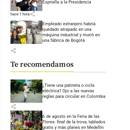
Espriella a la Presidencia
share
hace 1 hora
Empleado extranjero habría
quedado atrapado en una
máquina industrial y murió en
una fábrica de Bogotá
share
Te recomendamos
¿Tiene una patineta o cicla
eléctrica? Ojo a las nuevas
reglas para circular en Colombia
share
6 de agosto en la Feria de las
Flores: final de la trova, tablados
gratis y más planes en Medellín