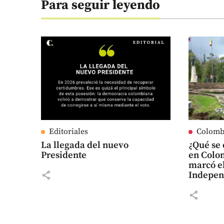
Para seguir leyendo
Editoriales
Colomb
La llegada del nuevo
¿Qué se 
Presidente
en Colo
marcó e
share
Indepen
share