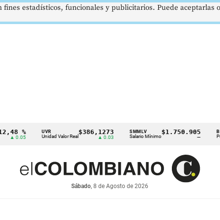
 fines estadísticos, funcionales y publicitarios. Puede aceptarlas
 %
$386,1273
$1.750.905
U
UVR
SMMLV
BRENT
Unidad Valor Real
Salario Mínimo
Petróleo
05
▲ 0.03
—
Sábado
, 8 de Agosto de 2026