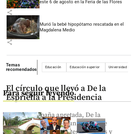
este 6 de agosto en la Feria de las Flores
share
Murió la bebé hipopótamo rescatada en el
Magdalena Medio
share
Temas
Educación
Educación superior
Universidad Nac
recomendados
El círculo que llevó a De la
Para seguir leyendo
Espriella a la Presidencia
En una campaña apretada, De la
Espriella necesitó de un círculo de
confianza con diferentes aptitudes y