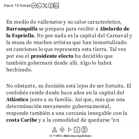
hace 15 horas
En medio de vallenatos y su calor característico,
Barranquilla
se prepara para recibir a
Abelardo de
la Espriella
. No por nada es la capital del Carnaval y
la musa de muchos artistas que han inmortalizado
en canciones lo que representa esta tierra. Tal vez
por eso el
presidente electo
ha decidido que
también gobernará desde allí. Algo lo habrá
hechizado.
No obstante, su decisión está lejos de ser fortuita. El
cordobés reside desde hace años en la capital del
Atlántico
junto a su familia. Así que, más que una
determinación meramente gubernamental,
responde también a una cercanía innegable con la
costa Caribe
y a la comodidad de quedarse “en
casa”.
person
graphic_eq
play_arrow
photo_camera
account_circle
Mi Perfil
Pódcast
Reportajes gráficos
Videos
Suscríbete