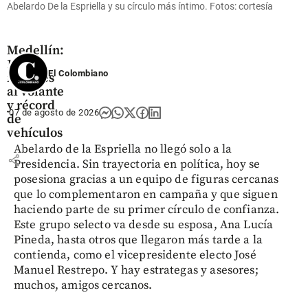
Abelardo De la Espriella y su círculo más íntimo. Fotos: cortesía
Autos
Clásicos
en
Medellín:
140
El Colombiano
mujeres
al volante
y récord
07 de agosto de 2026
de
vehículos
Abelardo de la Espriella no llegó solo a la
share
Presidencia. Sin trayectoria en política, hoy se
posesiona gracias a un equipo de figuras cercanas
que lo complementaron en campaña y que siguen
haciendo parte de su primer círculo de confianza.
Este grupo selecto va desde su esposa, Ana Lucía
Pineda, hasta otros que llegaron más tarde a la
contienda, como el vicepresidente electo José
Manuel Restrepo. Y hay estrategas y asesores;
muchos, amigos cercanos.