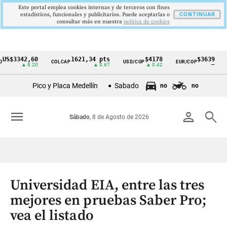
Este portal emplea cookies internas y de terceros con fines
estadísticos, funcionales y publicitarios. Puede aceptarlas o
CONTINUAR
consultar más en nuestra
politica de cookies
3342,60
1621,34 pts
$4178
$3639
COLCAP
USD/COP
EUR/COP
DESE
Cintillo
▲ 8.20
▲ 0.67
▲ 0.42
—
de
Pico y Placa Medellín
Sabado
no
no
indicadores
económicos
menu
person
search
Sábado
, 8 de Agosto de 2026
Colombia
Universidad EIA, entre las tres
mejores en pruebas Saber Pro;
vea el listado