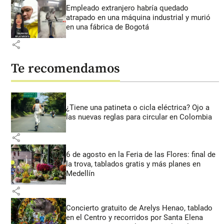
Empleado extranjero habría quedado
atrapado en una máquina industrial y murió
en una fábrica de Bogotá
share
Te recomendamos
¿Tiene una patineta o cicla eléctrica? Ojo a
las nuevas reglas para circular en Colombia
share
6 de agosto en la Feria de las Flores: final de
la trova, tablados gratis y más planes en
Medellín
share
Concierto gratuito de Arelys Henao, tablado
en el Centro y recorridos por Santa Elena