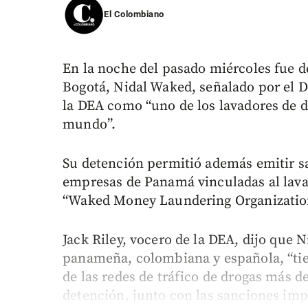
El Colombiano
En la noche del pasado miércoles fue d
Bogotá, Nidal Waked, señalado por el 
la DEA como “uno de los lavadores de d
mundo”.
Su detención permitió además emitir sa
empresas de Panamá vinculadas al lav
“Waked Money Laundering Organizatio
Jack Riley, vocero de la DEA, dijo que 
panameña, colombiana y española, “tie
de las redes de tráfico de drogas más d
detención, junto con las sanciones imp