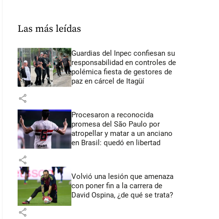
Las más leídas
Guardias del Inpec confiesan su
responsabilidad en controles de
polémica fiesta de gestores de
paz en cárcel de Itagüí
share
Procesaron a reconocida
promesa del São Paulo por
atropellar y matar a un anciano
en Brasil: quedó en libertad
share
Volvió una lesión que amenaza
con poner fin a la carrera de
David Ospina, ¿de qué se trata?
share