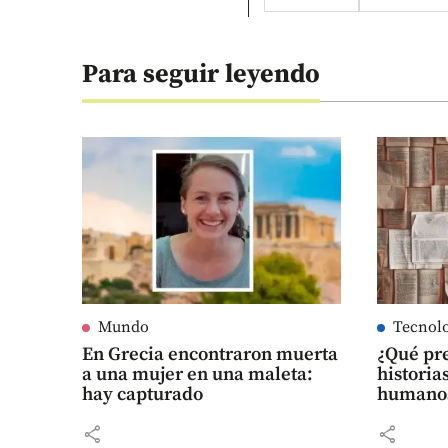
Para seguir leyendo
Mundo
Tecnol
En Grecia encontraron muerta
¿Qué pre
a una mujer en una maleta:
historia
hay capturado
humanos
share
share