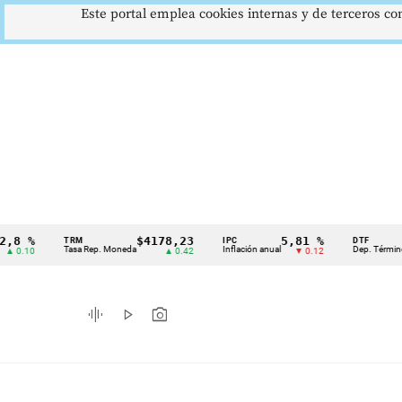
Este portal emplea cookies internas y de terceros con
$4178,23
5,81 %
12
TRM
IPC
DTF
Cintillo
Tasa Rep. Moneda
Inflación anual
Dep. Término Fijo
▲ 0.42
▼ 0.12
de
indicadores
graphic_eq
play_arrow
photo_camera
económicos
Colombia