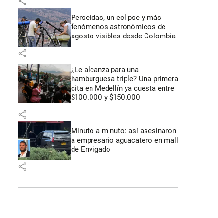
share
Perseidas, un eclipse y más
fenómenos astronómicos de
agosto visibles desde Colombia
share
¿Le alcanza para una
hamburguesa triple? Una primera
cita en Medellín ya cuesta entre
$100.000 y $150.000
share
Minuto a minuto: así asesinaron
a empresario aguacatero en mall
de Envigado
share