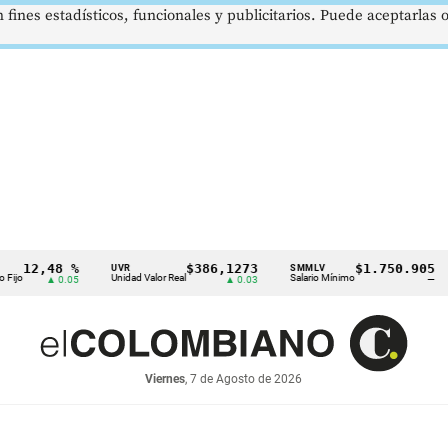
 fines estadísticos, funcionales y publicitarios. Puede aceptarlas
,48 %
$386,1273
$1.750.905
UVR
SMMLV
BRE
Unidad Valor Real
Salario Mínimo
Petr
▲ 0.05
▲ 0.03
—
Viernes
, 7 de Agosto de 2026