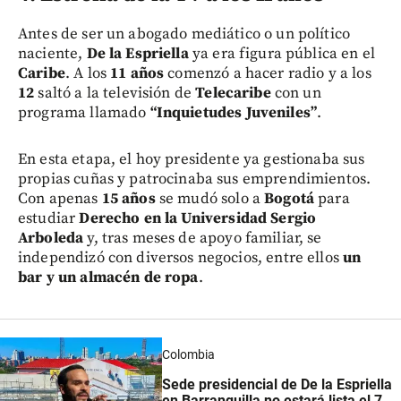
Antes de ser un abogado mediático o un político
naciente,
De la Espriella
ya era figura pública en el
Caribe
. A los
11 años
comenzó a hacer radio y a los
12
saltó a la televisión de
Telecaribe
con un
programa llamado
“Inquietudes Juveniles”
.
En esta etapa, el hoy presidente ya gestionaba sus
propias cuñas y patrocinaba sus emprendimientos.
Con apenas
15 años
se mudó solo a
Bogotá
para
estudiar
Derecho en la Universidad Sergio
Arboleda
y, tras meses de apoyo familiar, se
independizó con diversos negocios, entre ellos
un
bar y un almacén de ropa
.
Colombia
Sede presidencial de De la Espriella
en Barranquilla no estará lista el 7