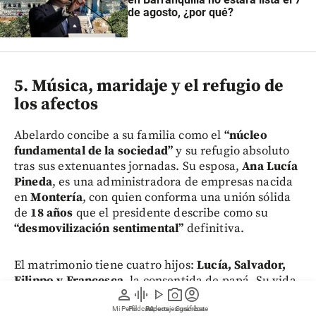
de agosto, ¿por qué?
5. Música, maridaje y el refugio de
los afectos
Abelardo concibe a su familia como el
“núcleo
fundamental de la sociedad”
y su refugio absoluto
tras sus extenuantes jornadas. Su esposa,
Ana Lucía
Pineda
, es una administradora de empresas nacida
en
Montería
, con quien conforma una unión sólida
de
18 años
que el presidente describe como su
“desmovilización sentimental”
definitiva.
El matrimonio tiene cuatro hijos:
Lucía, Salvador,
Filippo y Francesca
, la consentida de papá. Su vida
person
graphic_eq
play_arrow
photo_camera
account_circle
privada transita entre canciones de
Diomedes Díaz
,
el pop lírico italiano y salsa del
Grupo Niche,
Mi Perfil
Pódcast
Reportajes gráficos
Videos
Suscríbete