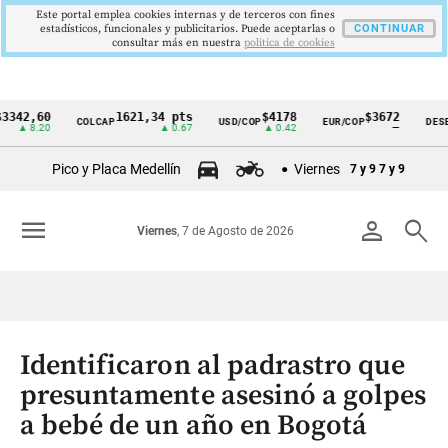
Este portal emplea cookies internas y de terceros con fines
estadísticos, funcionales y publicitarios. Puede aceptarlas o
CONTINUAR
consultar más en nuestra
politica de cookies
,60
1621,34 pts
$4178
$3672
COLCAP
USD/COP
EUR/COP
DESEMPLE
Cintillo
.20
▲ 0.67
▲ 0.42
—
de
Pico y Placa Medellín
Viernes
7 y 9
7 y 9
indicadores
económicos
menu
person
search
Viernes
, 7 de Agosto de 2026
Colombia
Identificaron al padrastro que
presuntamente asesinó a golpes
a bebé de un año en Bogotá