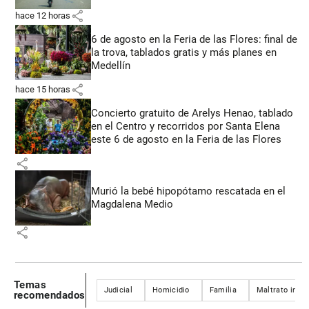
share
hace 12 horas
6 de agosto en la Feria de las Flores: final de
la trova, tablados gratis y más planes en
Medellín
share
hace 15 horas
Concierto gratuito de Arelys Henao, tablado
en el Centro y recorridos por Santa Elena
este 6 de agosto en la Feria de las Flores
share
Murió la bebé hipopótamo rescatada en el
Magdalena Medio
share
Temas
Judicial
Homicidio
Familia
Maltrato infant
recomendados