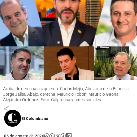
share
Fútbol
Santos
respaldó
a Neymar
tras la
polémica
en la
Arriba de derecha a izquierda: Carlos Mejía, Abelardo de la Espriella;
Copa de
Jorge Jaller. Abajo, derecha: Mauricio Tobón; Mauricio Gaona;
Brasil
Alejandro Ordóñez. Foto: Colprensa y redes sociales
share
El Colombiano
06 de agosto de 2026