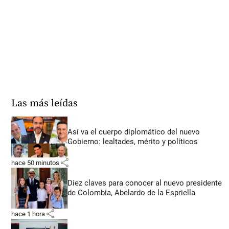
Las más leídas
Así va el cuerpo diplomático del nuevo
Gobierno: lealtades, mérito y políticos
share
hace 50 minutos
Diez claves para conocer al nuevo presidente
de Colombia, Abelardo de la Espriella
share
hace 1 hora