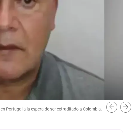
arrow_back
arrow_forward
n Portugal a la espera de ser extraditado a Colombia.
Car