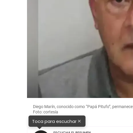
Foto:
Diego Marín, conocido como “Papá Pitufo”, permanece e
Foto: cortesía
×
Toca para escuchar
ESCUCHA EL RESUMEN