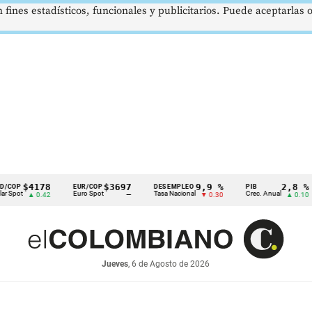
 fines estadísticos, funcionales y publicitarios. Puede aceptarlas
$4178
$3697
9,9 %
2,8 %
EUR/COP
DESEMPLEO
PIB
T
Euro Spot
Tasa Nacional
Crec. Anual
T
▲ 0.42
—
▼ 0.30
▲ 0.10
Jueves
, 6 de Agosto de 2026