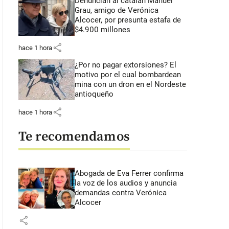
Denuncian al catalán Manuel
Grau, amigo de Verónica
Alcocer, por presunta estafa de
$4.900 millones
share
hace 1 hora
¿Por no pagar extorsiones? El
motivo por el cual bombardean
mina con un dron en el Nordeste
antioqueño
share
hace 1 hora
Te recomendamos
Abogada de Eva Ferrer confirma
la voz de los audios y anuncia
demandas contra Verónica
Alcocer
share