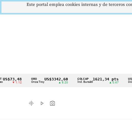
Este portal emplea cookies internas y de terceros con
73,48
US$3342,60
1621,34 pts
ORO
COLCAP
USD/COP
Cintillo
Onza Troy
Índ. Bursátil
Dólar Spot
▼ 1.12
▲ 8.20
▲ 0.67
de
indicadores
graphic_eq
play_arrow
photo_camera
económicos
Colombia