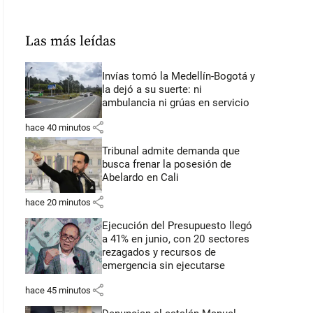
Las más leídas
Invías tomó la Medellín-Bogotá y
la dejó a su suerte: ni
ambulancia ni grúas en servicio
share
hace 40 minutos
Tribunal admite demanda que
busca frenar la posesión de
Abelardo en Cali
share
hace 20 minutos
Ejecución del Presupuesto llegó
a 41% en junio, con 20 sectores
rezagados y recursos de
emergencia sin ejecutarse
share
hace 45 minutos