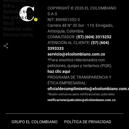
Bernardo
Silva
COPYRIGHT © 2026 EL COLOMBIANO
debutó: vea
S.A.S
los goles del
NIT: 890901352-3
Real
Carrera 48 N° 30 Sur - 119, Envigado,
Madrid ante
Antioquia, Colombia.
Ferencvaros
CONMUTADOR:
(57) (604) 3315252
ATENCIÓN AL CLIENTE:
(57) (604)
share
3393333
servicio@elcolombiano.com.co
*Para asuntos relacionados con
peticiones, quejas y reclamos (PQR),
haz clic aquí
PROGRAMA DE TRANSPARENCIA Y
ÉTICA EMPRESARIAL:
oficialdecumplimiento@elcolombiano.com.
*Buzón exclusivo para notificaciones judiciales:
notificacionesjudiciales@elcolombiano.com.co
GRUPO EL COLOMBIANO
POLÍTICA DE PRIVACIDAD