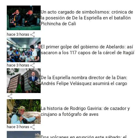
Un acto cargado de simbolismos: crónica de
la posesión de De la Espriella en el batallón
Pichincha de Cali
share
hace 3 horas
El primer golpe del gobierno de Abelardo: así
sacaron a los 117 capos de la cárcel de Itagüí
share
hace 3 horas
De la Espriella nombra director de la Dian:
Andrés Felipe Velásquez asumirá el cargo
share
La historia de Rodrigo Gaviria: de cazador y
cirujano a fotógrafo de aves
share
hace 3 horas
Dos volcanes en erupción este sábado: el