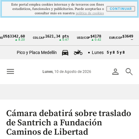
Este portal emplea cookies internas y de terceros con fines
estadísticos, funcionales y publicitarios. Puede aceptarlas o
CONTINUAR
consultar más en nuestra
politica de cookies
US$3342,60
1621,34 pts
$4178
$3649
COLCAP
USD/COP
EUR/COP
Cintillo
▲ 8.20
▲ 0.67
▲ 0.42
—
de
Pico y Placa Medellín
Lunes
5 y 8
5 y 8
indicadores
económicos
menu
person
search
Lunes
, 10 de Agosto de 2026
Colombia
Cámara debatirá sobre traslado
de Santrich a Fundación
Caminos de Libertad