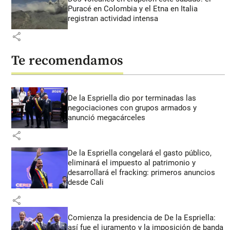
Puracé en Colombia y el Etna en Italia
registran actividad intensa
share
Te recomendamos
De la Espriella dio por terminadas las
negociaciones con grupos armados y
anunció megacárceles
share
De la Espriella congelará el gasto público,
eliminará el impuesto al patrimonio y
desarrollará el fracking: primeros anuncios
desde Cali
share
Comienza la presidencia de De la Espriella:
así fue el juramento y la imposición de banda