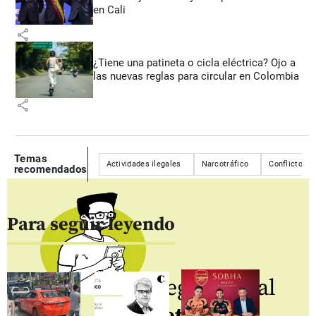
en Cali
share
¿Tiene una patineta o cicla eléctrica? Ojo a
las nuevas reglas para circular en Colombia
share
Temas
Actividades ilegales
Narcotráfico
Conflicto a
recomendados
Para seguir leyendo
Regístrate al