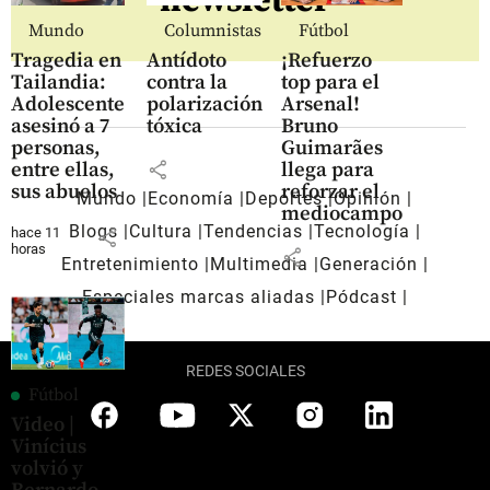
newsletter
Mundo
Columnistas
Fútbol
Tragedia en
Antídoto
¡Refuerzo
Tailandia:
contra la
top para el
Adolescente
polarización
Arsenal!
asesinó a 7
tóxica
Bruno
personas,
Guimarães
share
entre ellas,
llega para
sus abuelos
reforzar el
Mundo
Economía
Deportes
Opinión
mediocampo
Blogs
Cultura
Tendencias
Tecnología
hace 11
share
horas
share
Entretenimiento
Multimedia
Generación
Especiales marcas aliadas
Pódcast
REDES SOCIALES
Fútbol
Video |
Vinícius
volvió y