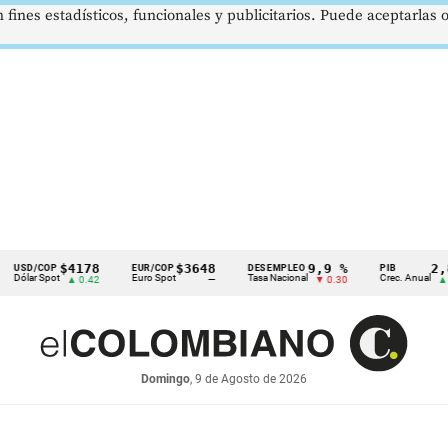
 fines estadísticos, funcionales y publicitarios. Puede aceptarlas
$4178
$3648
9,9 %
2,8 %
OP
EUR/COP
DESEMPLEO
PIB
pot
Euro Spot
Tasa Nacional
Crec. Anual
▲ 0.42
—
▼ 0.30
▲ 0.10
Domingo
, 9 de Agosto de 2026