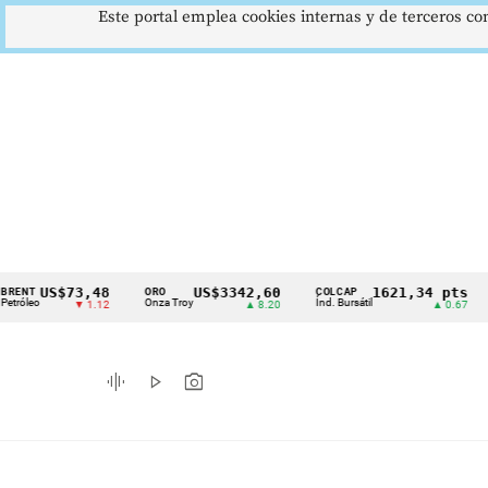
Este portal emplea cookies internas y de terceros con
S$73,48
US$3342,60
1621,34 pts
ORO
COLCAP
USD/C
Cintillo
Onza Troy
Índ. Bursátil
Dólar S
▼ 1.12
▲ 8.20
▲ 0.67
de
indicadores
graphic_eq
play_arrow
photo_camera
económicos
Colombia