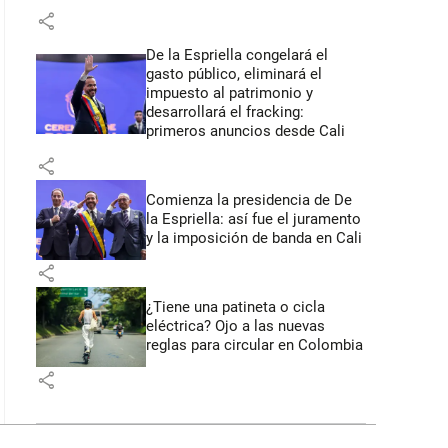
share
De la Espriella congelará el
gasto público, eliminará el
impuesto al patrimonio y
desarrollará el fracking:
primeros anuncios desde Cali
share
Comienza la presidencia de De
la Espriella: así fue el juramento
y la imposición de banda en Cali
share
¿Tiene una patineta o cicla
eléctrica? Ojo a las nuevas
reglas para circular en Colombia
share