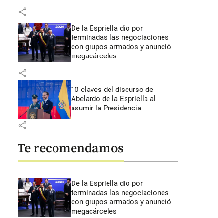
share
De la Espriella dio por
terminadas las negociaciones
con grupos armados y anunció
megacárceles
share
10 claves del discurso de
Abelardo de la Espriella al
asumir la Presidencia
share
Te recomendamos
De la Espriella dio por
terminadas las negociaciones
con grupos armados y anunció
megacárceles