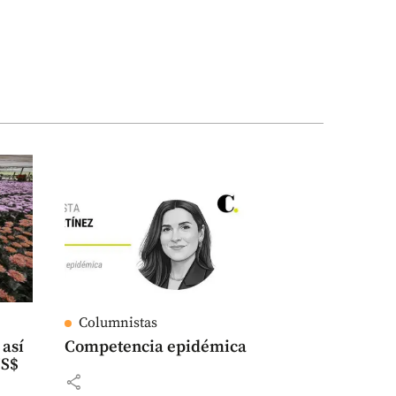
Columnistas
 así
Competencia epidémica
US$
share