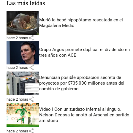
Las más leídas
Murió la bebé hipopótamo rescatada en el
Magdalena Medio
share
hace 2 horas
Grupo Argos promete duplicar el dividendo en
tres años con ACE
share
hace 2 horas
Denuncian posible aprobación secreta de
proyectos por $735.000 millones antes del
cambio de gobierno
share
hace 2 horas
Video | Con un zurdazo infernal al ángulo,
Nelson Deossa le anotó al Arsenal en partido
amistoso
share
hace 2 horas