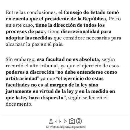
Entre las conclusiones, el
Consejo de Estado tomó
en cuenta que el presidente de la República
, Petro
en este caso,
tiene la dirección de todos los
procesos de paz
y tiene
discrecionalidad para
adoptar las medidas
que considere necesarias para
alcanzar la paz en el país.
Sin embargo,
esa facultad no es absoluta
, según
recordó el alto tribunal, ya que el ejercicio de esos
poderes a discreción “no debe entenderse como
arbitrariedad”
ya que
“el ejercicio de estas
facultades no es al margen de la ley sino
justamente en virtud de la ley y en la medida en
que la ley haya dispuesto”
, según se lee en el
documento.
person
graphic_eq
play_arrow
photo_camera
account_circle
Mi Perfil
Pódcast
Reportajes gráficos
Videos
Suscríbete
En otras palabras, que
el presidente pueda tomar