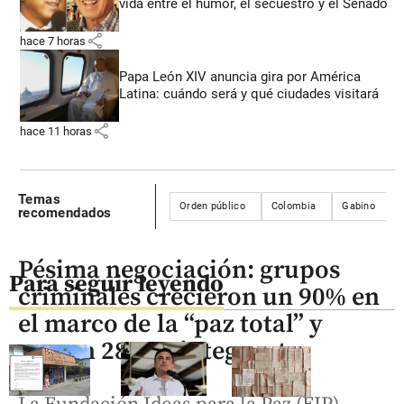
vida entre el humor, el secuestro y el Senado
share
hace 7 horas
Papa León XIV anuncia gira por América
Latina: cuándo será y qué ciudades visitará
share
hace 11 horas
Temas
Orden público
Colombia
Gabino
recomendados
Pésima negociación: grupos
Para seguir leyendo
criminales crecieron un 90% en
el marco de la “paz total” y
suman 28.802 integrantes