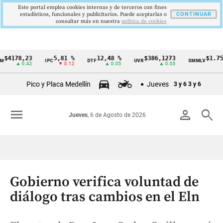
Este portal emplea cookies internas y de terceros con fines
estadísticos, funcionales y publicitarios. Puede aceptarlas o
CONTINUAR
consultar más en nuestra
politica de cookies
78,23
5,81 %
12,48 %
$386,1273
$1.750.90
IPC
DTF
UVR
SMMLV
Cintillo
▲ 0.42
▼ 0.12
▲ 0.05
▲ 0.03
de
Pico y Placa Medellín
Jueves
3 y 6
3 y 6
indicadores
económicos
menu
person
search
Jueves
, 6 de Agosto de 2026
Colombia
Gobierno verifica voluntad de
diálogo tras cambios en el Eln