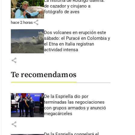
La historia de Rodrigo Gaviria:
de cazador y cirujano a
fotógrafo de aves
share
hace 2 horas
Dos volcanes en erupción este
sábado: el Puracé en Colombia y
el Etna en Italia registran
actividad intensa
share
Te recomendamos
De la Espriella dio por
terminadas las negociaciones
con grupos armados y anunció
megacárceles
share
De la Espriella congelará el