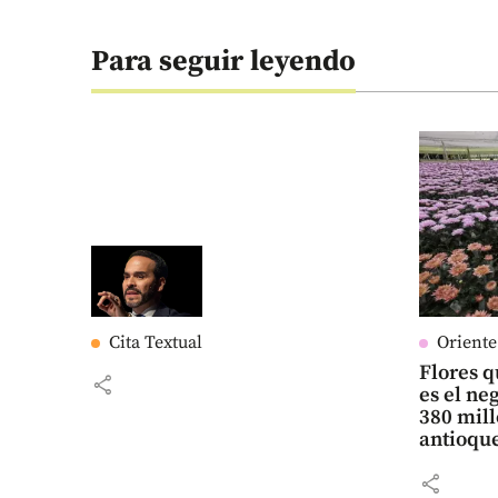
Para seguir leyendo
Cita Textual
Orient
Flores q
share
es el n
380 mill
antioqu
share