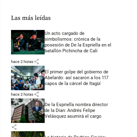
Las más leídas
Un acto cargado de
simbolismos: crónica de la
posesión de De la Espriella en el
batallón Pichincha de Cali
share
hace 2 horas
El primer golpe del gobierno de
Abelardo: así sacaron a los 117
capos de la cárcel de Itagüí
share
hace 2 horas
De la Espriella nombra director
de la Dian: Andrés Felipe
Velásquez asumirá el cargo
share