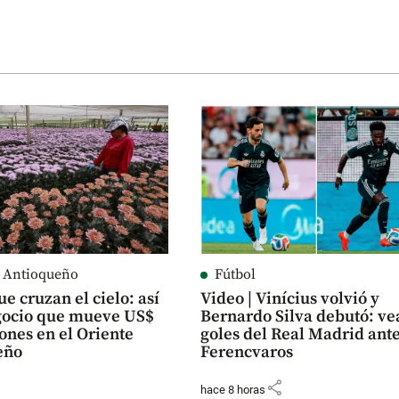
e Antioqueño
Fútbol
ue cruzan el cielo: así
Video | Vinícius volvió y
egocio que mueve US$
Bernardo Silva debutó: vea
ones en el Oriente
goles del Real Madrid ant
eño
Ferencvaros
share
hace 8 horas