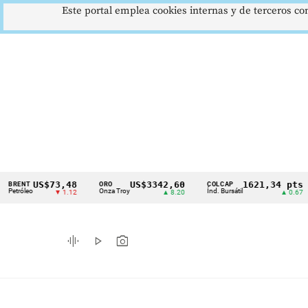
Este portal emplea cookies internas y de terceros con
US$73,48
US$3342,60
1621,34 pts
T
ORO
COLCAP
US
Cintillo
eo
Onza Troy
Índ. Bursátil
Dól
▼ 1.12
▲ 8.20
▲ 0.67
de
indicadores
graphic_eq
play_arrow
photo_camera
económicos
Colombia