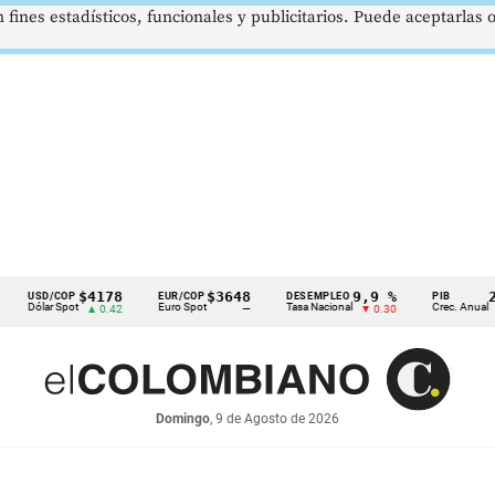
 fines estadísticos, funcionales y publicitarios. Puede aceptarlas
$4178
$3648
9,9 %
2,8 %
D/COP
EUR/COP
DESEMPLEO
PIB
ar Spot
Euro Spot
Tasa Nacional
Crec. Anual
▲ 0.42
—
▼ 0.30
▲ 0.10
Domingo
, 9 de Agosto de 2026