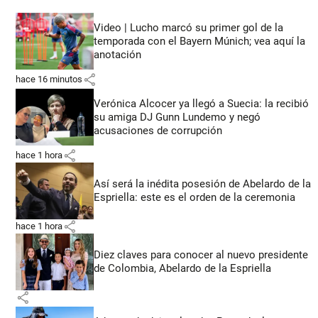
Video | Lucho marcó su primer gol de la
temporada con el Bayern Múnich; vea aquí la
anotación
share
hace 16 minutos
Verónica Alcocer ya llegó a Suecia: la recibió
su amiga DJ Gunn Lundemo y negó
acusaciones de corrupción
share
hace 1 hora
Así será la inédita posesión de Abelardo de la
Espriella: este es el orden de la ceremonia
share
hace 1 hora
Diez claves para conocer al nuevo presidente
de Colombia, Abelardo de la Espriella
share