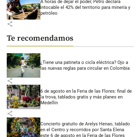
A horas de dejar el poder, Petro declara
intocable el 42% del territorio para minería y
petróleo
share
Te recomendamos
¿Tiene una patineta o cicla eléctrica? Ojo a
las nuevas reglas para circular en Colombia
share
6 de agosto en la Feria de las Flores: final de
la trova, tablados gratis y más planes en
Medellín
share
Concierto gratuito de Arelys Henao, tablado
en el Centro y recorridos por Santa Elena
este 6 de agosto en la Feria de las Flores