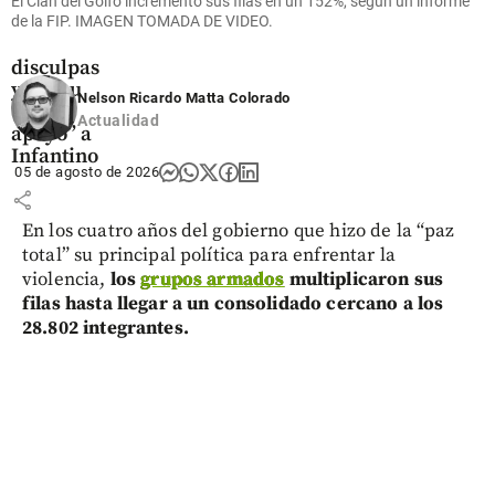
superar
El Clan del Golfo incrementó sus filas en un 152%, según un informe
su crisis
de la FIP. IMAGEN TOMADA DE VIDEO.
con
disculpas
y dio su
Nelson Ricardo Matta Colorado
“pleno
Actualidad
apoyo” a
Infantino
05 de agosto de 2026
share
En los cuatro años del gobierno que hizo de la “paz
total” su principal política para enfrentar la
violencia,
los
grupos armados
multiplicaron sus
filas hasta llegar a un consolidado cercano a los
28.802 integrantes.