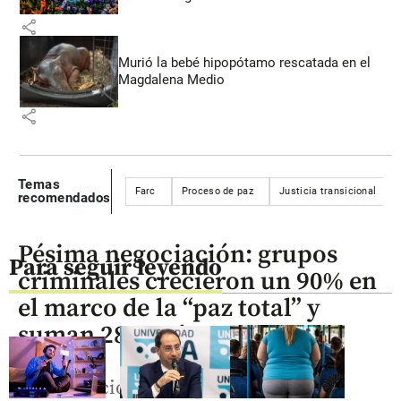
share
Murió la bebé hipopótamo rescatada en el
Magdalena Medio
share
Temas
Farc
Proceso de paz
Justicia transicional
recomendados
Pésima negociación: grupos
Para seguir leyendo
criminales crecieron un 90% en
el marco de la “paz total” y
suman 28.802 integrantes
La Fundación Ideas para la Paz (FIP)