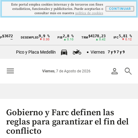
Este portal emplea cookies internas y de terceros con fines
estadísticos, funcionales y publicitarios. Puede aceptarlas o
CONTINUAR
consultar más en nuestra
politica de cookies
72
9,9 %
2,8 %
$4178,23
5,81 %
DESEMPLEO
PIB
TRM
IPC
DTF
Cintillo
—
▼ 0.30
▲ 0.10
▲ 0.42
▼ 0.12
de
Pico y Placa Medellín
Viernes
7 y 9
7 y 9
indicadores
económicos
menu
person
search
Viernes
, 7 de Agosto de 2026
Colombia
Gobierno y Farc definen las
reglas para garantizar el fin del
conflicto