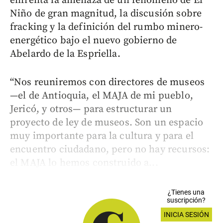
enfrenta la amenaza de un fenómeno de El
Niño de gran magnitud, la discusión sobre
fracking y la definición del rumbo minero-
energético bajo el nuevo gobierno de
Abelardo de la Espriella.
“Nos reuniremos con directores de museos
—el de Antioquia, el MAJA de mi pueblo,
Jericó, y otros— para estructurar un
proyecto de ley de museos. Son un espacio
muy importante para la cultura y para el
encuentro ciudadano, pero no hay recursos:
el MAJA lo hemos construido a...
¿Tienes una
suscripción?
INICIA SESIÓN