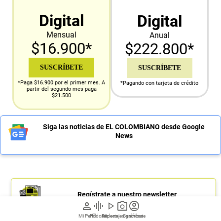
Digital
Digital
Mensual
Anual
$16.900*
$222.800*
SUSCRÍBETE
SUSCRÍBETE
*Paga $16.900 por el primer mes. A
*Pagando con tarjeta de crédito
partir del segundo mes paga
$21.500
Siga las noticias de EL COLOMBIANO desde Google
News
Regístrate a nuestro newsletter
person
graphic_eq
play_arrow
photo_camera
account_circle
Mi Perfil
Pódcast
Reportajes gráficos
Videos
Suscríbete