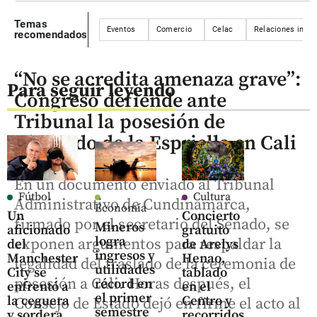
Temas
Eventos
Comercio
Celac
Relaciones inter
recomendados
“No se acredita amenaza grave”:
Para seguir leyendo
Congreso defiende ante
Tribunal la posesión de
Abelardo de la Espriella en Cali
En un documento enviado al Tribunal
Fútbol
Cultura
Administrativo de Cundinamarca,
Economía
Un
Concierto
firmado por el secretario del Senado, se
Mineros
aficionado
gratuito
logra
exponen argumentos para respaldar la
del
de Arelys
ingresos y
Manchester
Henao,
legalidad del traslado de la ceremonia de
utilidades
City se
tablado
posesión a Cali. Horas después, el
récord en
enfrentó a
en el
el primer
la ceguera
Centro y
Consejo de Estado dejó en firme el acto al
semestre
y sordera
recorridos