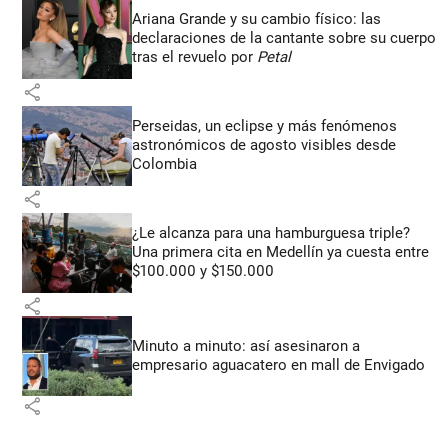
Ariana Grande y su cambio físico: las
declaraciones de la cantante sobre su cuerpo
tras el revuelo por
Petal
share
Perseidas, un eclipse y más fenómenos
astronómicos de agosto visibles desde
Colombia
share
¿Le alcanza para una hamburguesa triple?
Una primera cita en Medellín ya cuesta entre
$100.000 y $150.000
share
Minuto a minuto: así asesinaron a
empresario aguacatero en mall de Envigado
share