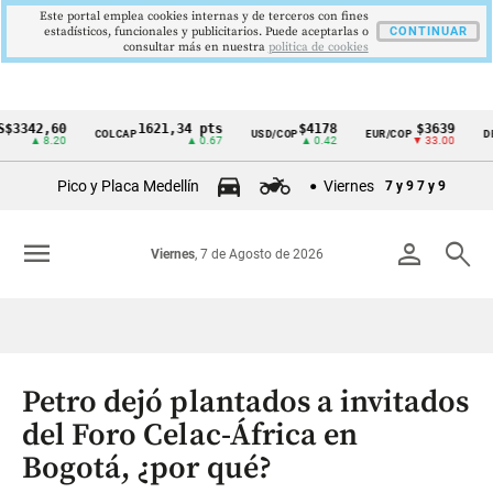
Este portal emplea cookies internas y de terceros con fines
estadísticos, funcionales y publicitarios. Puede aceptarlas o
CONTINUAR
consultar más en nuestra
politica de cookies
2,60
1621,34 pts
$4178
$3639
COLCAP
USD/COP
EUR/COP
DESEMP
Cintillo
 8.20
▲ 0.67
▲ 0.42
▼ 33.00
de
Pico y Placa Medellín
Viernes
7 y 9
7 y 9
indicadores
económicos
menu
person
search
Viernes
, 7 de Agosto de 2026
Colombia
Petro dejó plantados a invitados
del Foro Celac-África en
Bogotá, ¿por qué?