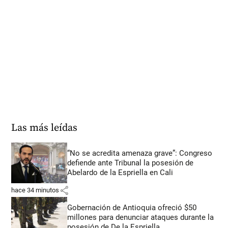
Las más leídas
“No se acredita amenaza grave”: Congreso
defiende ante Tribunal la posesión de
Abelardo de la Espriella en Cali
share
hace 34 minutos
Gobernación de Antioquia ofreció $50
millones para denunciar ataques durante la
posesión de De la Espriella