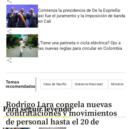
share
Comienza la presidencia de De la Espriella:
así fue el juramento y la imposición de banda
en Cali
share
¿Tiene una patineta o cicla eléctrica? Ojo a
las nuevas reglas para circular en Colombia
share
Temas
Casa de Nariño
Gobierno Nacional
Ministerios
recomendados
Rodrigo Lara congela nuevas
Para seguir leyendo
contrataciones y movimientos
de personal hasta el 20 de