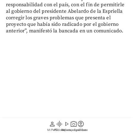
responsabilidad con el país, con el fin de permitirle
al gobierno del presidente Abelardo de la Espriella
corregir los graves problemas que presenta el
proyecto que había sido radicado por el gobierno
anterior”, manifestó la bancada en un comunicado.
person
graphic_eq
play_arrow
photo_camera
account_circle
La administración saliente de Gustavo Petro radicó
Mi Perfil
Pódcast
Reportajes gráficos
Videos
Suscríbete