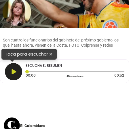
Son cuatro los funcionarios del gabinete del próximo gobierno los
que, hasta ahora, vienen de la Costa. FOTO: Colprensa y redes
sociales
×
Toca para escuchar
ESCUCHA EL RESUMEN
Tiempo transcurrido: 0 segundos
Du
00:00
00:52
El Colombiano