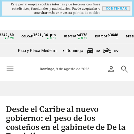
Este portal emplea cookies internas y de terceros con fines
estadísticos, funcionales y publicitarios. Puede aceptarlas o
CONTINUAR
consultar más en nuestra
politica de cookies
60
1621,34 pts
$4178
$3648
COLCAP
USD/COP
EUR/COP
DESEMPLEO
Cintillo
.20
▲ 0.67
▲ 0.42
—
de
Pico y Placa Medellín
Domingo
no
no
indicadores
económicos
menu
person
search
Domingo
, 9 de Agosto de 2026
Colombia
Desde el Caribe al nuevo
gobierno: el peso de los
costeños en el gabinete de De la