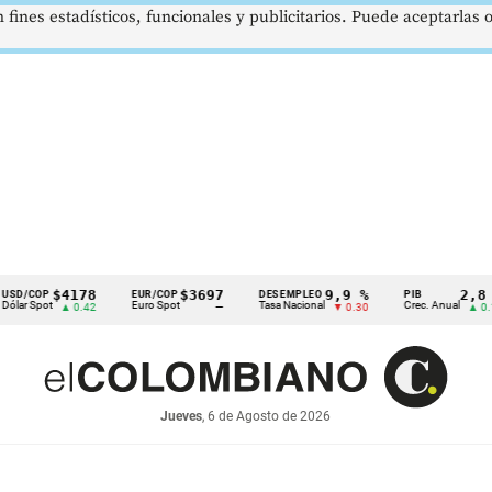
 fines estadísticos, funcionales y publicitarios. Puede aceptarlas
$4178
$3697
9,9 %
2,8 %
EUR/COP
DESEMPLEO
PIB
T
Euro Spot
Tasa Nacional
Crec. Anual
T
▲ 0.42
—
▼ 0.30
▲ 0.10
Jueves
, 6 de Agosto de 2026