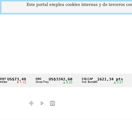
Este portal emplea cookies internas y de terceros con
73,48
US$3342,60
1621,34 pts
ORO
COLCAP
USD/COP
Cintillo
Onza Troy
Índ. Bursátil
Dólar Spot
▼ 1.12
▲ 8.20
▲ 0.67
de
indicadores
graphic_eq
play_arrow
photo_camera
económicos
Colombia