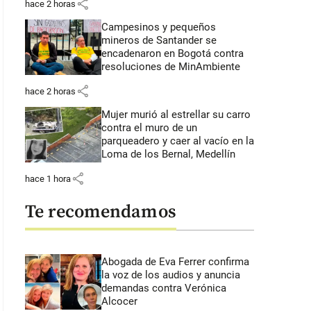
share
hace 2 horas
Campesinos y pequeños
mineros de Santander se
encadenaron en Bogotá contra
resoluciones de MinAmbiente
share
hace 2 horas
Mujer murió al estrellar su carro
contra el muro de un
parqueadero y caer al vacío en la
Loma de los Bernal, Medellín
share
hace 1 hora
Te recomendamos
Abogada de Eva Ferrer confirma
la voz de los audios y anuncia
demandas contra Verónica
Alcocer