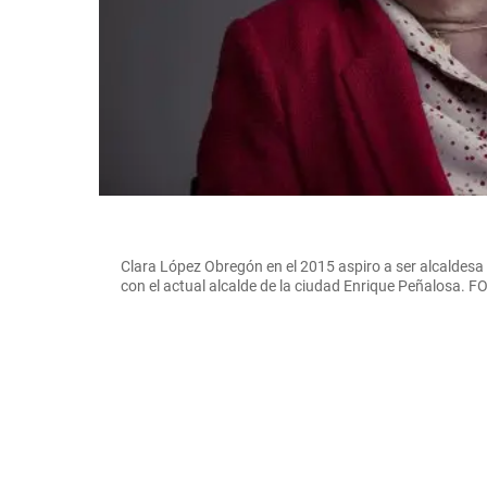
Clara López Obregón en el 2015 aspiro a ser alcaldes
con el actual alcalde de la ciudad Enrique Peñalosa. 