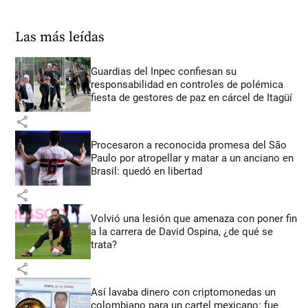
Las más leídas
Guardias del Inpec confiesan su
responsabilidad en controles de polémica
fiesta de gestores de paz en cárcel de Itagüí
share
Procesaron a reconocida promesa del São
Paulo por atropellar y matar a un anciano en
Brasil: quedó en libertad
share
Volvió una lesión que amenaza con poner fin
a la carrera de David Ospina, ¿de qué se
trata?
share
Así lavaba dinero con criptomonedas
un
colombiano para un cartel mexicano: fue