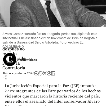
Colombia
Puente en
Chirajara
costó más
Álvaro Gómez Hurtado fue un abogado, periodista, diplomático e
de 800 mil
intelectual. Fue asesinado el 2 de noviembre de 1995 en Bogotá al
millones y
salir de la Universidad Sergio Arboleda. Foto: Archivo EL
dos años
COLOMBIANO
después no
ha sido
inaugurado,
El Colombiano
reveló la
Contraloría
04 de agosto de 2026
share
La Jurisdicción Especial para la Paz (JEP) imputó a
27 exintegrantes de las Farc por varios de los hechos
violentos que marcaron la historia reciente del país,
entre ellos el asesinato del líder conservador Álvaro