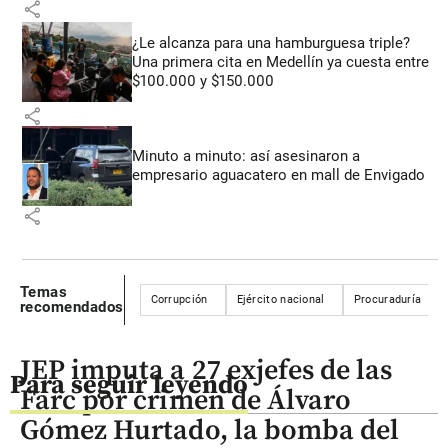
share
¿Le alcanza para una hamburguesa triple?
Una primera cita en Medellín ya cuesta entre
$100.000 y $150.000
share
Minuto a minuto: así asesinaron a
empresario aguacatero en mall de Envigado
share
Temas
Corrupción
Ejército nacional
Procuraduría
recomendados
JEP imputa a 27 exjefes de las
Para seguir leyendo
Farc por crimen de Álvaro
Gómez Hurtado, la bomba del