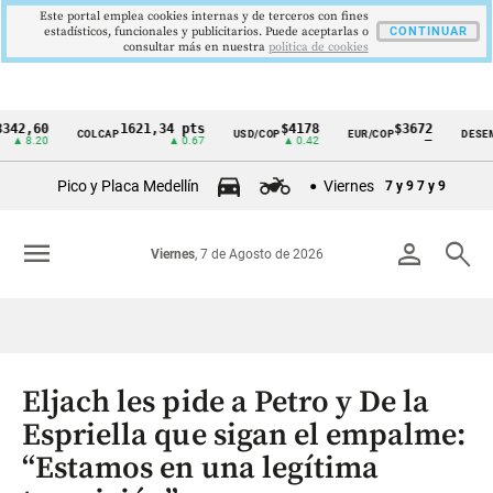
Este portal emplea cookies internas y de terceros con fines
estadísticos, funcionales y publicitarios. Puede aceptarlas o
CONTINUAR
consultar más en nuestra
politica de cookies
60
1621,34 pts
$4178
$3672
COLCAP
USD/COP
EUR/COP
DESEMPLEO
Cintillo
20
▲ 0.67
▲ 0.42
—
de
Pico y Placa Medellín
Viernes
7 y 9
7 y 9
indicadores
económicos
menu
person
search
Viernes
, 7 de Agosto de 2026
Colombia
Eljach les pide a Petro y De la
Espriella que sigan el empalme:
“Estamos en una legítima