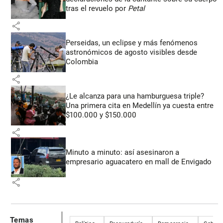
tras el revuelo por
Petal
share
Perseidas, un eclipse y más fenómenos
astronómicos de agosto visibles desde
Colombia
share
¿Le alcanza para una hamburguesa triple?
Una primera cita en Medellín ya cuesta entre
$100.000 y $150.000
share
Minuto a minuto: así asesinaron a
empresario aguacatero en mall de Envigado
share
Temas