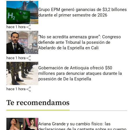
Grupo EPM generó ganancias de $3,2 billones
durante el primer semestre de 2026
share
hace 1 hora
“No se acredita amenaza grave”: Congreso
defiende ante Tribunal la posesión de
Abelardo de la Espriella en Cali
share
hace 1 hora
Gobernación de Antioquia ofreció $50
millones para denunciar ataques durante la
posesión de De la Espriella
share
hace 1 hora
Te recomendamos
Ariana Grande y su cambio físico: las
declaraciones de la cantante sobre su cuerpo