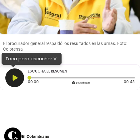
El procurador general respaldó los resultados en las urnas. Foto:
Colprensa
×
Toca para escuchar
ESCUCHA EL RESUMEN
Tiempo transcurrido: 0 segundos
Du
00:00
00:43
El Colombiano