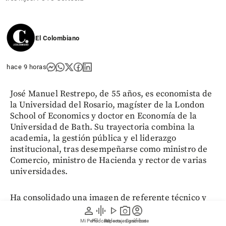
El Colombiano
hace 9 horas
José Manuel Restrepo, de 55 años, es economista de
la Universidad del Rosario, magíster de la London
School of Economics y doctor en Economía de la
Universidad de Bath. Su trayectoria combina la
academia, la gestión pública y el liderazgo
institucional, tras desempeñarse como ministro de
Comercio, ministro de Hacienda y rector de varias
universidades.
Ha consolidado una imagen de referente técnico y
defensor de la disciplina fiscal, la institucionalidad
person
graphic_eq
play_arrow
photo_camera
account_circle
y el rigor académico. Su visión del servicio público
Mi Perfil
Pódcast
Reportajes gráficos
Videos
Suscríbete