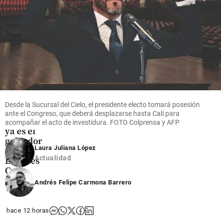
share
share
Fútbol
Video:
Lionel
Messi
Desde la Sucursal del Cielo, el presidente electo tomará posesión
marcó
ante el Congreso, que deberá desplazarse hasta Cali para
doblete y
acompañar el acto de investidura. FOTO Colprensa y AFP
ya es el
goleador
Laura Juliana López
de la
Actualidad
Leagues
Cup
Andrés Felipe Carmona Barrero
share
hace 12 horas