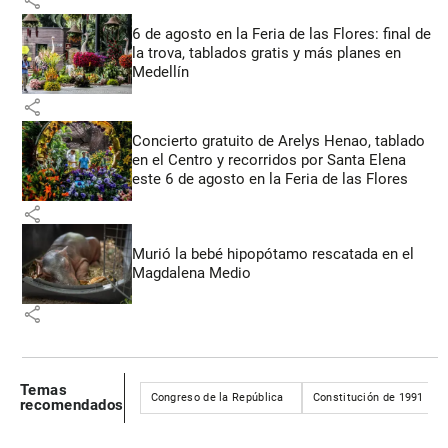
share
6 de agosto en la Feria de las Flores: final de
la trova, tablados gratis y más planes en
Medellín
share
Concierto gratuito de Arelys Henao, tablado
en el Centro y recorridos por Santa Elena
este 6 de agosto en la Feria de las Flores
share
Murió la bebé hipopótamo rescatada en el
Magdalena Medio
share
Temas
Congreso de la República
Constitución de 1991
recomendados