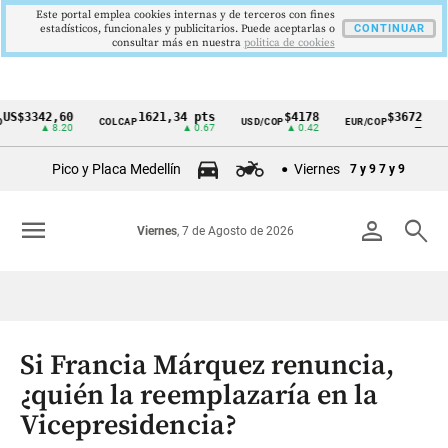
Este portal emplea cookies internas y de terceros con fines
estadísticos, funcionales y publicitarios. Puede aceptarlas o
CONTINUAR
consultar más en nuestra
politica de cookies
342,60
1621,34 pts
$4178
$3672
COLCAP
USD/COP
EUR/COP
DESEM
Cintillo
▲ 8.20
▲ 0.67
▲ 0.42
—
de
Pico y Placa Medellín
Viernes
7 y 9
7 y 9
indicadores
económicos
menu
person
search
Viernes
, 7 de Agosto de 2026
Colombia
Si Francia Márquez renuncia,
¿quién la reemplazaría en la
Vicepresidencia?