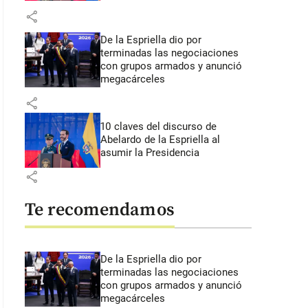
share
De la Espriella dio por
terminadas las negociaciones
con grupos armados y anunció
megacárceles
share
10 claves del discurso de
Abelardo de la Espriella al
asumir la Presidencia
share
Te recomendamos
De la Espriella dio por
terminadas las negociaciones
con grupos armados y anunció
megacárceles