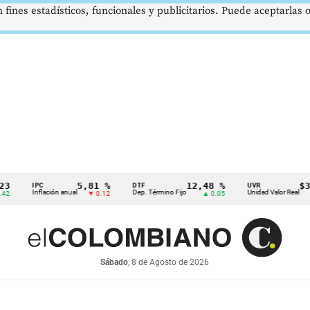
 fines estadísticos, funcionales y publicitarios. Puede aceptarlas
5,81 %
12,48 %
$386,1
IPC
DTF
UVR
Inflación anual
Dep. Término Fijo
Unidad Valor Real
▼ 0.12
▲ 0.05
▲ 0
Sábado
, 8 de Agosto de 2026