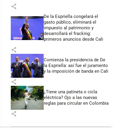
share
De la Espriella congelará el
gasto público, eliminará el
impuesto al patrimonio y
desarrollará el fracking:
primeros anuncios desde Cali
share
Comienza la presidencia de De
la Espriella: así fue el juramento
y la imposición de banda en Cali
share
¿Tiene una patineta o cicla
eléctrica? Ojo a las nuevas
reglas para circular en Colombia
share