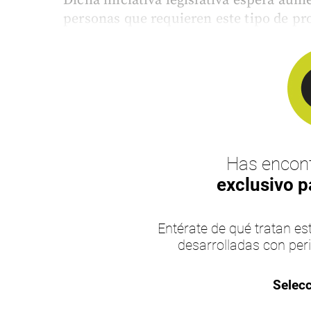
Dicha iniciativa legislativa espera aume
personas que requieren este tipo de pr
Has encont
exclusivo p
Entérate de qué tratan 
desarrolladas con per
Selecc