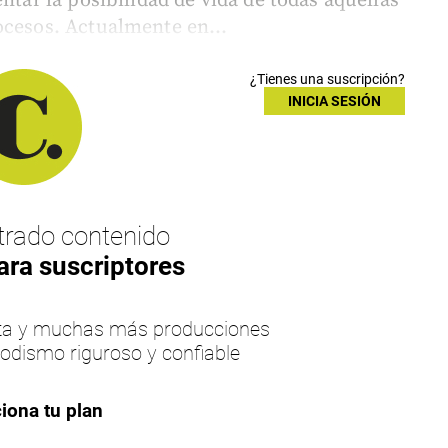
ntar la posibilidad de vida de todas aquellas
ocesos. Actualmente en...
¿Tienes una suscripción?
INICIA SESIÓN
rado contenido
ara suscriptores
esta y muchas más producciones
iodismo riguroso y confiable
iona tu plan