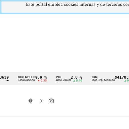
Este portal emplea cookies internas y de terceros con
9,9 %
2,8 %
$4178,23
DESEMPLEO
PIB
TRM
Cintillo
Tasa Nacional
Crec. Anual
Tasa Rep. Moneda
▼ 0.30
▲ 0.10
▲ 0.42
de
indicadores
graphic_eq
play_arrow
photo_camera
económicos
Colombia