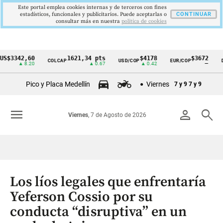
Este portal emplea cookies internas y de terceros con fines
estadísticos, funcionales y publicitarios. Puede aceptarlas o
CONTINUAR
consultar más en nuestra
politica de cookies
342,60
1621,34 pts
$4178
$3672
COLCAP
USD/COP
EUR/COP
DESEM
Cintillo
▲ 8.20
▲ 0.67
▲ 0.42
—
de
Pico y Placa Medellín
Viernes
7 y 9
7 y 9
indicadores
económicos
menu
person
search
Viernes
, 7 de Agosto de 2026
Colombia
Los líos legales que enfrentaría
Yeferson Cossio por su
conducta “disruptiva” en un