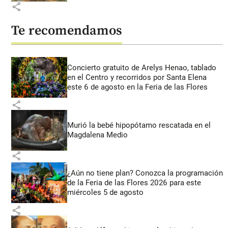
share
Te recomendamos
Concierto gratuito de Arelys Henao, tablado
en el Centro y recorridos por Santa Elena
este 6 de agosto en la Feria de las Flores
share
Murió la bebé hipopótamo rescatada en el
Magdalena Medio
share
¿Aún no tiene plan? Conozca la programación
de la Feria de las Flores 2026 para este
miércoles 5 de agosto
share