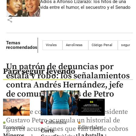
Adiós a Alfonso Lizarazo: los hitos de una
vida entre el humor, el secuestro y el Senado
share
Temas
Virales
Aerolíneas
Código Penal
segurida
recomendados
Un patrón de denuncias por
Para seguir leyendo
estafa y robo: los señalamientos
contra Andrés Hernández, jefe
de comunicaciones de Petro
El jefe de comunicaciones del presidente
Gustavo Petro acumula un historial de
Colombia
Economía
Editoriales
graves acusaciones que van desde cobros
Corte
Mineros
La batalla