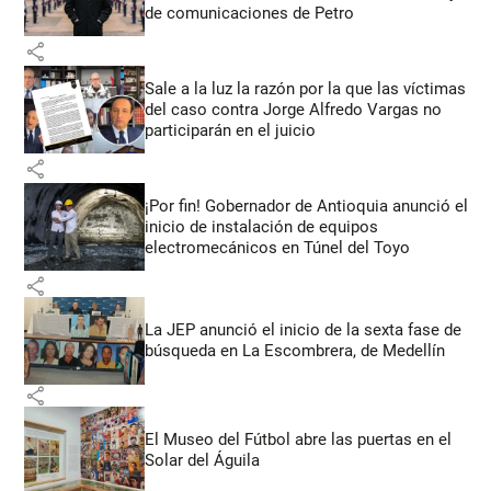
de comunicaciones de Petro
share
Sale a la luz la razón por la que las víctimas
del caso contra Jorge Alfredo Vargas no
participarán en el juicio
share
¡Por fin! Gobernador de Antioquia anunció el
inicio de instalación de equipos
electromecánicos en Túnel del Toyo
share
La JEP anunció el inicio de la sexta fase de
búsqueda en La Escombrera, de Medellín
share
El Museo del Fútbol abre las puertas en el
Solar del Águila