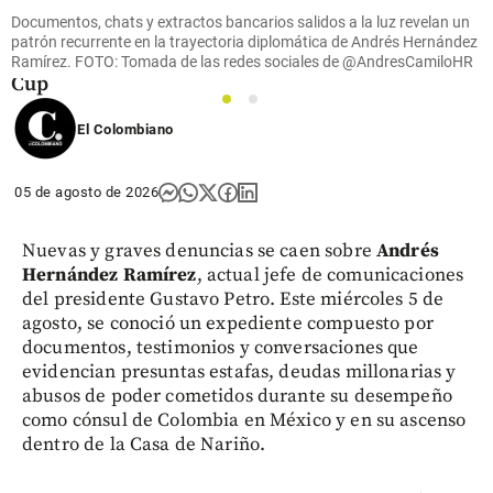
goleador
Documentos, chats y extractos bancarios salidos a la luz revelan un
de la
patrón recurrente en la trayectoria diplomática de Andrés Hernández
Leagues
Ramírez. FOTO: Tomada de las redes sociales de @AndresCamiloHR
Cup
1
2
share
El Colombiano
05 de agosto de 2026
Nuevas y graves denuncias se caen sobre
Andrés
Hernández Ramírez
, actual jefe de comunicaciones
del presidente Gustavo Petro. Este miércoles 5 de
agosto, se conoció un expediente compuesto por
documentos, testimonios y conversaciones que
evidencian presuntas estafas, deudas millonarias y
abusos de poder cometidos durante su desempeño
como cónsul de Colombia en México y en su ascenso
dentro de la Casa de Nariño.