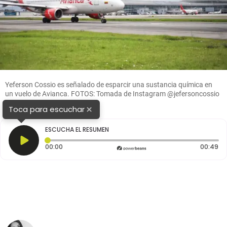
Yeferson Cossio es señalado de esparcir una sustancia química en
un vuelo de Avianca. FOTOS: Tomada de Instagram @jefersoncossio
y Colprensa
×
Toca para escuchar
ESCUCHA EL RESUMEN
Tiempo transcurrido: 0 segundos
Du
00:00
00:49