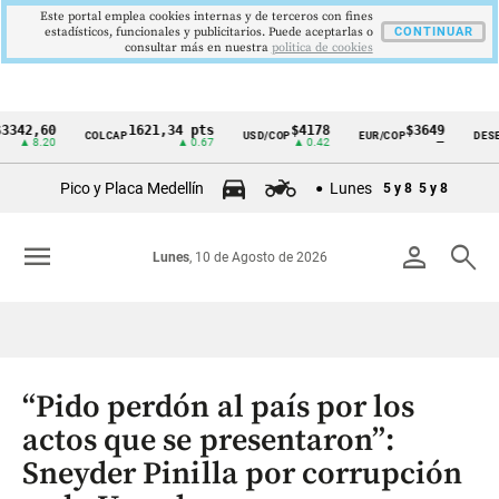
Este portal emplea cookies internas y de terceros con fines
estadísticos, funcionales y publicitarios. Puede aceptarlas o
CONTINUAR
consultar más en nuestra
politica de cookies
,60
1621,34 pts
$4178
$3649
COLCAP
USD/COP
EUR/COP
DESEMPLE
Cintillo
8.20
▲ 0.67
▲ 0.42
—
de
Pico y Placa Medellín
Lunes
5 y 8
5 y 8
indicadores
económicos
menu
person
search
Lunes
, 10 de Agosto de 2026
Colombia
“Pido perdón al país por los
actos que se presentaron”:
Sneyder Pinilla por corrupción