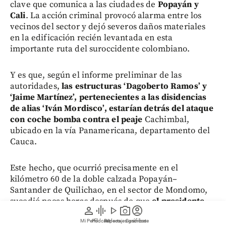
clave que comunica a las ciudades de
Popayán y
Cali
. La acción criminal provocó alarma entre los
vecinos del sector y dejó severos daños materiales
en la edificación recién levantada en esta
importante ruta del suroccidente colombiano.
Y es que, según el informe preliminar de las
autoridades,
las estructuras ‘Dagoberto Ramos’ y
‘Jaime Martínez’, pertenecientes a las disidencias
de alias ‘Iván Mordisco’, estarían detrás del ataque
con coche bomba contra el peaje
Cachimbal,
ubicado en la vía Panamericana, departamento del
Cauca.
Este hecho, que ocurrió precisamente en el
kilómetro 60 de la doble calzada Popayán–
Santander de Quilichao, en el sector de Mondomo,
sucedió pocas horas después de que
el presidente
person
graphic_eq
play_arrow
photo_camera
account_circle
Abelardo De La Espriella ordenara a la Fuerza
Mi Perfil
Pódcast
Reportajes gráficos
Videos
Suscríbete
Pública “combatir a todas las estructuras