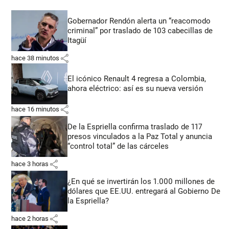
Gobernador Rendón alerta un “reacomodo
criminal” por traslado de 103 cabecillas de
Itagüí
share
hace 38 minutos
El icónico Renault 4 regresa a Colombia,
ahora eléctrico: así es su nueva versión
share
hace 16 minutos
De la Espriella confirma traslado de 117
presos vinculados a la Paz Total y anuncia
“control total” de las cárceles
share
hace 3 horas
¿En qué se invertirán los 1.000 millones de
dólares que EE.UU. entregará al Gobierno De
la Espriella?
share
hace 2 horas