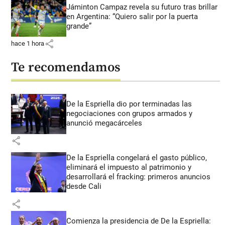
Jáminton Campaz revela su futuro tras brillar
en Argentina: “Quiero salir por la puerta
grande”
share
hace 1 hora
Te recomendamos
De la Espriella dio por terminadas las
negociaciones con grupos armados y
anunció megacárceles
share
De la Espriella congelará el gasto público,
eliminará el impuesto al patrimonio y
desarrollará el fracking: primeros anuncios
desde Cali
share
Comienza la presidencia de De la Espriella: