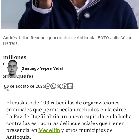
Antioqueño
Flores que
cruzan el
cielo: así
es el
negocio
Andrés Julián Rendón, gobernador de Antioquia. FOTO Julio César
Herrera.
que mueve
US$ 380
millones
en el
Santiago Yepes Vidal
Oriente
antioqueño
08 de agosto de 2026
share
El traslado de 103 cabecillas de organizaciones
criminales que permanecían recluidos en la cárcel
La Paz de Itagüí abrió un nuevo capítulo en la lucha
contra las estructuras delincuenciales que tienen
presencia en
Medellín
y otros municipios de
Antioquia.