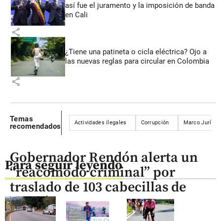
así fue el juramento y la imposición de banda
en Cali
share
¿Tiene una patineta o cicla eléctrica? Ojo a
las nuevas reglas para circular en Colombia
share
Temas
Actividades ilegales
Corrupción
Marco Jurídico
recomendados
Gobernador Rendón alerta un
Para seguir leyendo
“reacomodo criminal” por
traslado de 103 cabecillas de
Itagüí