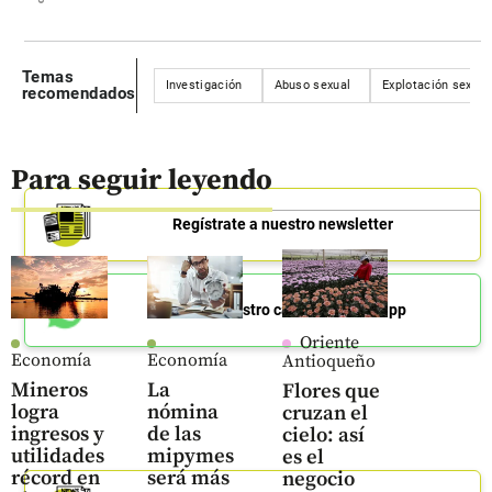
Temas
Investigación
Abuso sexual
Explotación sexual
recomendados
Para seguir leyendo
Regístrate a nuestro newsletter
Únete a nuestro canal de Whatsapp
Oriente
Economía
Economía
Antioqueño
Mineros
La
Flores que
logra
nómina
cruzan el
ingresos y
de las
cielo: así
utilidades
mipymes
es el
récord en
será más
negocio