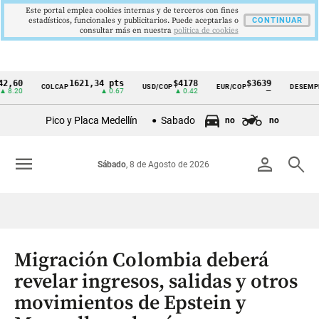
Este portal emplea cookies internas y de terceros con fines
estadísticos, funcionales y publicitarios. Puede aceptarlas o
CONTINUAR
consultar más en nuestra
politica de cookies
60
1621,34 pts
$4178
$3639
COLCAP
USD/COP
EUR/COP
DESEMPLEO
Cintillo
20
▲ 0.67
▲ 0.42
—
de
Pico y Placa Medellín
Sabado
no
no
indicadores
económicos
menu
person
search
Sábado
, 8 de Agosto de 2026
Colombia
Migración Colombia deberá
revelar ingresos, salidas y otros
movimientos de Epstein y