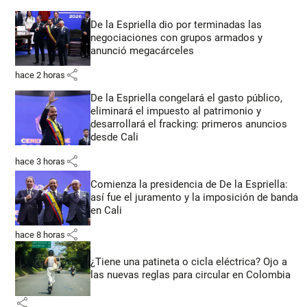
De la Espriella dio por terminadas las
negociaciones con grupos armados y
anunció megacárceles
share
hace 2 horas
De la Espriella congelará el gasto público,
eliminará el impuesto al patrimonio y
desarrollará el fracking: primeros anuncios
desde Cali
share
hace 3 horas
Comienza la presidencia de De la Espriella:
así fue el juramento y la imposición de banda
en Cali
share
hace 8 horas
¿Tiene una patineta o cicla eléctrica? Ojo a
las nuevas reglas para circular en Colombia
share