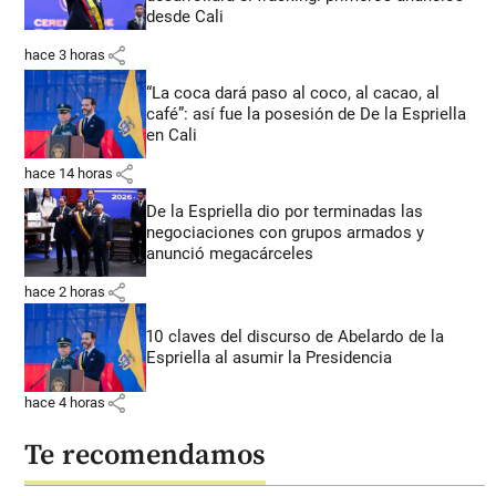
desde Cali
share
hace 3 horas
“La coca dará paso al coco, al cacao, al
café”: así fue la posesión de De la Espriella
en Cali
share
hace 14 horas
De la Espriella dio por terminadas las
negociaciones con grupos armados y
anunció megacárceles
share
hace 2 horas
10 claves del discurso de Abelardo de la
Espriella al asumir la Presidencia
share
hace 4 horas
Te recomendamos