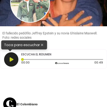
El fallecido pedófilo Jeffrey Epstein y su novia Ghislaine Maxwell.
Foto: redes sociales
×
Toca para escuchar
ESCUCHA EL RESUMEN
Tiempo transcurrido: 0 segundos
Du
00:00
00:49
El Colombiano