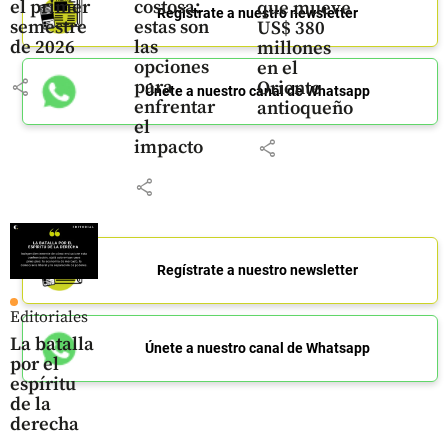
el primer
costosa:
que mueve
Regístrate a nuestro newsletter
semestre
estas son
US$ 380
de 2026
las
millones
opciones
en el
share
para
Oriente
Únete a nuestro canal de Whatsapp
enfrentar
antioqueño
el
share
impacto
share
Regístrate a nuestro newsletter
Editoriales
La batalla
Únete a nuestro canal de Whatsapp
por el
espíritu
de la
derecha