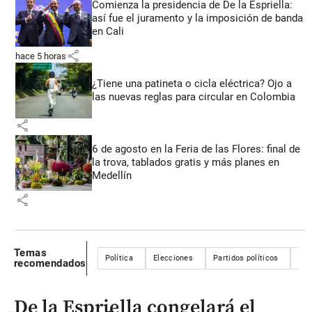
Comienza la presidencia de De la Espriella:
así fue el juramento y la imposición de banda
en Cali
share
hace 5 horas
¿Tiene una patineta o cicla eléctrica? Ojo a
las nuevas reglas para circular en Colombia
share
6 de agosto en la Feria de las Flores: final de
la trova, tablados gratis y más planes en
Medellín
share
Temas
Política
Elecciones
Partidos políticos
Cen
recomendados
De la Espriella congelará el