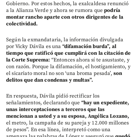
Gobierno. Por estos hechos, la exalcaldesa renunció
a la Alianza Verde y ahora se rumora que
podría
montar rancho aparte con otros dirigentes de la
colectividad.
Según la exmandataria, la información divulgada
por Vicky Dávila es una
“difamación burda”, al
tiempo que ratificó que cumplirá con la citación de
la Corte Suprema:
“Entonces ahora sí te asustaste, y
con razón. Porque la difamación, el hostigamiento, y
el sicariato moral no son ‘una broma pesada’,
son
delitos que dan condenas y multas”.
En respuesta, Dávila pidió rectificar los
señalamientos, declarando que
“hay un expediente,
unas interceptaciones a terceros que las
mencionan a usted y a su esposa, Angélica Lozano,
el metro, la campaña de su pareja y 12.000 millones
de pesos”. En esa línea, interpretó como una
amenaza las palabras de López y aseguró que
quedó