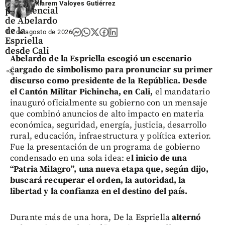
Posesión
Klarem Valoyes Gutiérrez
presidencial
de Abelardo
de la
07 de agosto de 2026
Espriella
desde Cali
Abelardo de la Espriella escogió un escenario
cargado de simbolismo para pronunciar su primer
share
discurso como presidente de la República. Desde
el Cantón Militar Pichincha, en Cali,
el mandatario
inauguró oficialmente su gobierno con un mensaje
que combinó anuncios de alto impacto en materia
económica, seguridad, energía, justicia, desarrollo
rural, educación, infraestructura y política exterior.
Fue la presentación de un programa de gobierno
condensado en una sola idea: e
l inicio de una
“Patria Milagro”, una nueva etapa que, según dijo,
buscará recuperar el orden, la autoridad, la
libertad y la confianza en el destino del país.
Durante más de una hora, De la Espriella
alternó