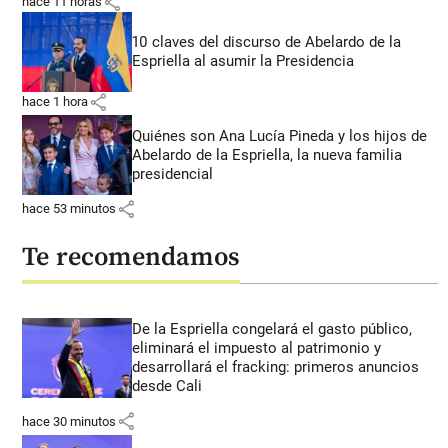
share
hace 11 horas
10 claves del discurso de Abelardo de la
Espriella al asumir la Presidencia
share
hace 1 hora
Quiénes son Ana Lucía Pineda y los hijos de
Abelardo de la Espriella, la nueva familia
presidencial
share
hace 53 minutos
Te recomendamos
De la Espriella congelará el gasto público,
eliminará el impuesto al patrimonio y
desarrollará el fracking: primeros anuncios
desde Cali
share
hace 30 minutos