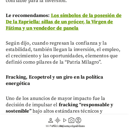
confiable para la inversión.
Le recomendamos:
Los símbolos de la posesión de
De la Espriella: sillas de un prócer, la Virgen de
Fátima y un vendedor de panela
Según dijo, cuando regresan la confianza y la
estabilidad, también llegan la inversión, el empleo,
el crecimiento y las oportunidades, elementos que
definió como pilares de la “Patria Milagro”.
Fracking, Ecopetrol y un giro en la política
energética
Uno de los anuncios de mayor impacto fue la
decisión de impulsar el
fracking “responsable y
sostenible”
bajo altos estándares técnicos y
ambientales. De la Espriella sostuvo que Colombia
person
graphic_eq
play_arrow
photo_camera
account_circle
necesita recuperar su seguridad energética y que
Mi Perfil
Pódcast
Reportajes gráficos
Videos
Suscríbete