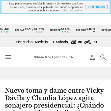
Este portal emplea cookies internas y de terceros con fines
estadísticos, funcionales y publicitarios. Puede aceptarlas o
CONTINUAR
consultar más en nuestra
politica de cookies
0
1621,34 pts
$4178
$3639
9
COLCAP
USD/COP
EUR/COP
DESEMPLEO
Cintillo
0
▲ 0.67
▲ 0.42
—
▼
de
Pico y Placa Medellín
Sabado
no
no
indicadores
económicos
menu
person
search
Sábado
, 8 de Agosto de 2026
Colombia
Nuevo toma y dame entre Vicky
Dávila y Claudia López agita
sonajero presidencial: ¿Cuándo