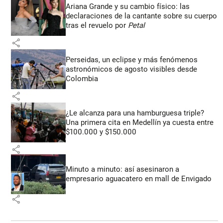
Ariana Grande y su cambio físico: las
declaraciones de la cantante sobre su cuerpo
tras el revuelo por
Petal
share
Perseidas, un eclipse y más fenómenos
astronómicos de agosto visibles desde
Colombia
share
¿Le alcanza para una hamburguesa triple?
Una primera cita en Medellín ya cuesta entre
$100.000 y $150.000
share
Minuto a minuto: así asesinaron a
empresario aguacatero en mall de Envigado
share