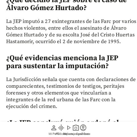
¿Qué decidió la JEP sobre el caso de
Álvaro Gómez Hurtado?
La JEP imputó a 27 exintegrantes de las Farc por varios
hechos violentos, entre ellos el asesinato de Álvaro
Gómez Hurtado y de su escolta José del Cristo Huertas
Hastamorir, ocurrido el 2 de noviembre de 1995.
¿Qué evidencias menciona la JEP
para sustentar la imputación?
La Jurisdicción señala que cuenta con declaraciones de
comparecientes, testimonios de testigos, peritajes
forenses y otros elementos que vincularían a
integrantes de la red urbana de las Farc con la
ejecución del crimen.
¿La JEP concluyó quién ordenó el
person
graphic_eq
play_arrow
photo_camera
account_circle
asesinato de Álvaro Gómez Hurtado?
Mi Perfil
Pódcast
Reportajes gráficos
Videos
Suscríbete