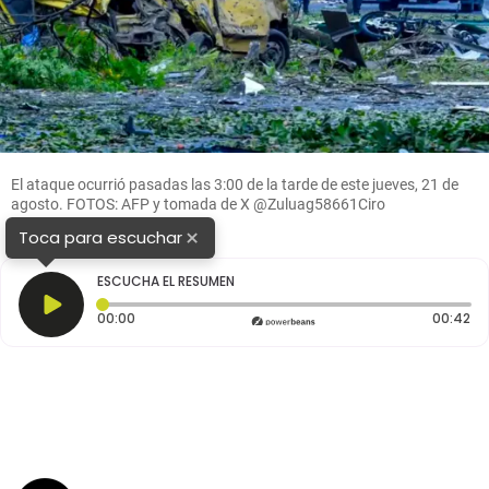
El ataque ocurrió pasadas las 3:00 de la tarde de este jueves, 21 de
agosto. FOTOS: AFP y tomada de X @Zuluag58661Ciro
×
Toca para escuchar
ESCUCHA EL RESUMEN
Tiempo transcurrido: 0 segundos
Du
00:00
00:42