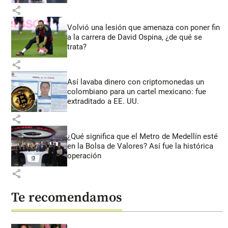
share
Volvió una lesión que amenaza con poner fin
a la carrera de David Ospina, ¿de qué se
trata?
share
Así lavaba dinero con criptomonedas
un
colombiano para un cartel mexicano: fue
extraditado a EE. UU.
share
¿Qué significa que el Metro de Medellín esté
en la Bolsa de Valores? Así fue la histórica
operación
share
Te recomendamos