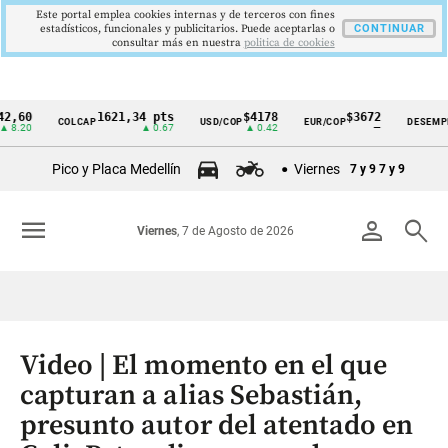
Este portal emplea cookies internas y de terceros con fines
estadísticos, funcionales y publicitarios. Puede aceptarlas o
CONTINUAR
consultar más en nuestra
politica de cookies
0
1621,34 pts
$4178
$3672
9,
COLCAP
USD/COP
EUR/COP
DESEMPLEO
Cintillo
0
▲ 0.67
▲ 0.42
—
▼ 
de
Pico y Placa Medellín
Viernes
7 y 9
7 y 9
indicadores
económicos
menu
person
search
Viernes
, 7 de Agosto de 2026
Colombia
Video | El momento en el que
capturan a alias Sebastián,
presunto autor del atentado en