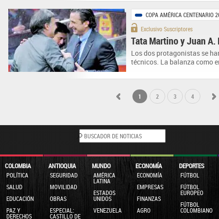
COPA AMÉRICA CENTENARIO 2
Exclusivo Suscriptores
Tata Martino y Juan A.
Los dos protagonistas se ha
técnicos. La balanza como en
1
2
3
4
COLOMBIA
ANTIOQUIA
MUNDO
ECONOMÍA
DEPORTES
POLÍTICA
SEGURIDAD
AMÉRICA
ECONOMÍA
FÚTBOL
LATINA
SALUD
MOVILIDAD
EMPRESAS
FÚTBOL
ESTADOS
EUROPEO
EDUCACIÓN
OBRAS
UNIDOS
FINANZAS
FÚTBOL
PAZ Y
ESPECIAL:
VENEZUELA
AGRO
COLOMBIANO
DERECHOS
CASTILLO DE