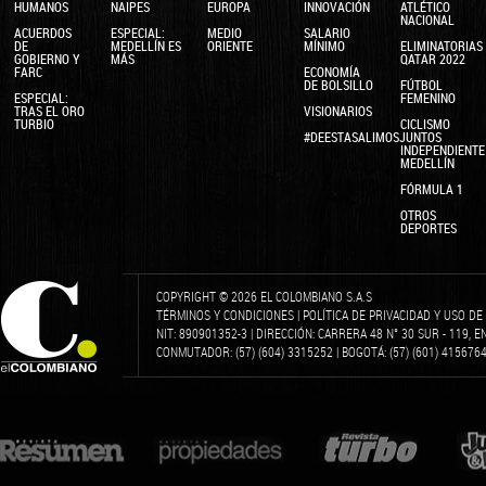
HUMANOS
NAIPES
EUROPA
INNOVACIÓN
ATLÉTICO
NACIONAL
ACUERDOS
ESPECIAL:
MEDIO
SALARIO
DE
MEDELLÍN ES
ORIENTE
MÍNIMO
ELIMINATORIAS
GOBIERNO Y
MÁS
QATAR 2022
FARC
ECONOMÍA
DE BOLSILLO
FÚTBOL
ESPECIAL:
FEMENINO
TRAS EL ORO
VISIONARIOS
TURBIO
CICLISMO
#DEESTASALIMOSJUNTOS
INDEPENDIENTE
MEDELLÍN
FÓRMULA 1
OTROS
DEPORTES
COPYRIGHT © 2026 EL COLOMBIANO S.A.S
TÉRMINOS Y CONDICIONES
|
POLÍTICA DE PRIVACIDAD Y USO D
NIT: 890901352-3 | DIRECCIÓN: CARRERA 48 N° 30 SUR - 119, 
CONMUTADOR: (57) (604) 3315252 | BOGOTÁ: (57) (601) 4156764 