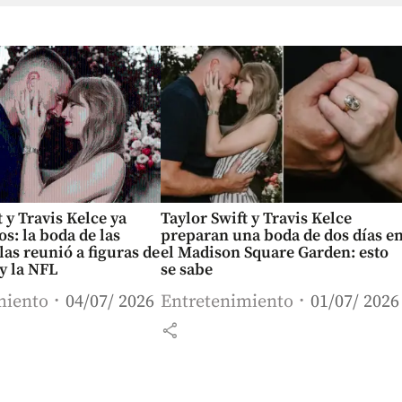
t y Travis Kelce ya
Taylor Swift y Travis Kelce
os: la boda de las
preparan una boda de dos días e
las reunió a figuras de
el Madison Square Garden: esto
y la NFL
se sabe
miento
04/07/ 2026
Entretenimiento
01/07/ 2026
share