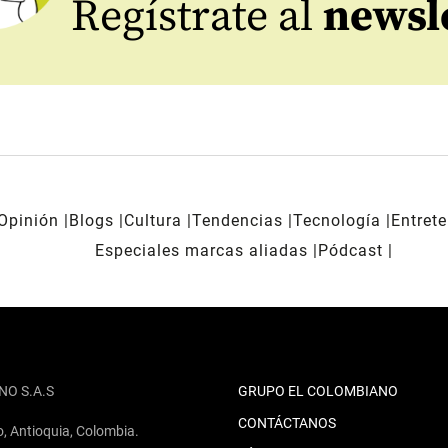
Regístrate al
newsl
Opinión
Blogs
Cultura
Tendencias
Tecnología
Entret
Especiales marcas aliadas
Pódcast
NO S.A.S
GRUPO EL COLOMBIANO
CONTÁCTANOS
o, Antioquia, Colombia.