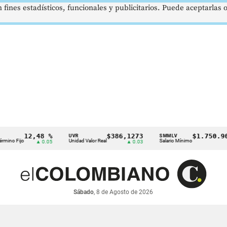
 fines estadísticos, funcionales y publicitarios. Puede aceptarlas
12,48 %
$386,1273
$1.750.905
UVR
SMMLV
ino Fijo
Unidad Valor Real
Salario Mínimo
▲ 0.05
▲ 0.03
—
Sábado
, 8 de Agosto de 2026