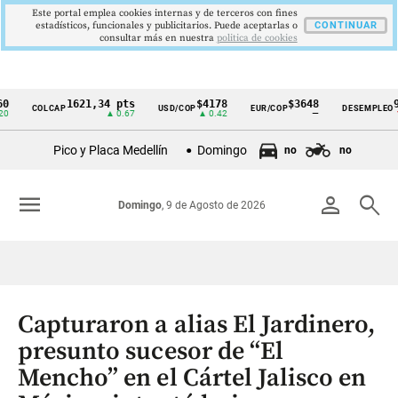
Este portal emplea cookies internas y de terceros con fines
estadísticos, funcionales y publicitarios. Puede aceptarlas o
CONTINUAR
consultar más en nuestra
politica de cookies
1621,34 pts
$4178
$3648
9,9 %
COLCAP
USD/COP
EUR/COP
DESEMPLEO
Cintillo
▲ 0.67
▲ 0.42
—
▼ 0.30
de
Pico y Placa Medellín
Domingo
no
no
indicadores
económicos
menu
person
search
Domingo
, 9 de Agosto de 2026
Colombia
Capturaron a alias El Jardinero,
presunto sucesor de “El
Mencho” en el Cártel Jalisco en