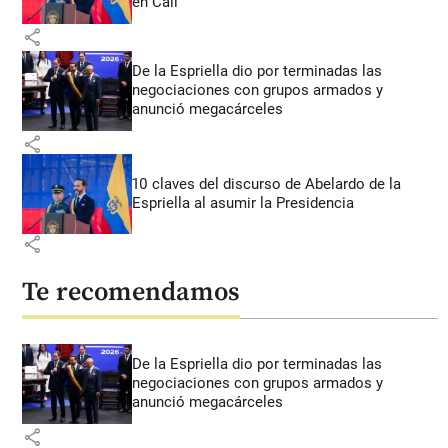
en Cali
share
De la Espriella dio por terminadas las
negociaciones con grupos armados y
anunció megacárceles
share
10 claves del discurso de Abelardo de la
Espriella al asumir la Presidencia
share
Te recomendamos
De la Espriella dio por terminadas las
negociaciones con grupos armados y
anunció megacárceles
share