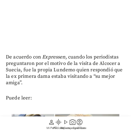
De acuerdo con
Expressen
, cuando los periodistas
preguntaron por el motivo de la visita de Alcocer a
Suecia, fue la propia Lundemo quien respondió que
la ex primera dama estaba visitando a “su mejor
amiga”.
Puede leer:
person
graphic_eq
play_arrow
photo_camera
account_circle
Mi Perfil
Pódcast
Reportajes gráficos
Videos
Suscríbete