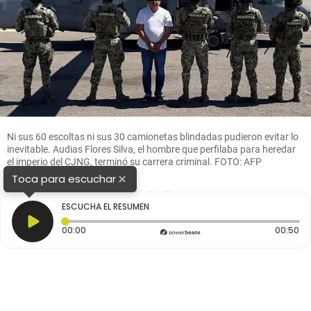
Ni sus 60 escoltas ni sus 30 camionetas blindadas pudieron evitar lo
inevitable. Audias Flores Silva, el hombre que perfilaba para heredar
el imperio del CJNG, terminó su carrera criminal. FOTO: AFP
×
Toca para escuchar
1
2
3
ESCUCHA EL RESUMEN
Tiempo transcurrido: 0 segundos
Du
00:00
00:50