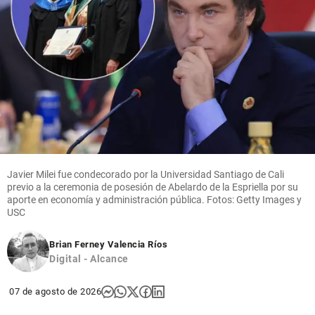
reactivar
share
la
economía
share
Cita
Textual
Javier Milei fue condecorado por la Universidad Santiago de Cali
share
previo a la ceremonia de posesión de Abelardo de la Espriella por su
aporte en economía y administración pública. Fotos: Getty Images y
USC
Brian Ferney Valencia Ríos
Digital - Alcance
07 de agosto de 2026