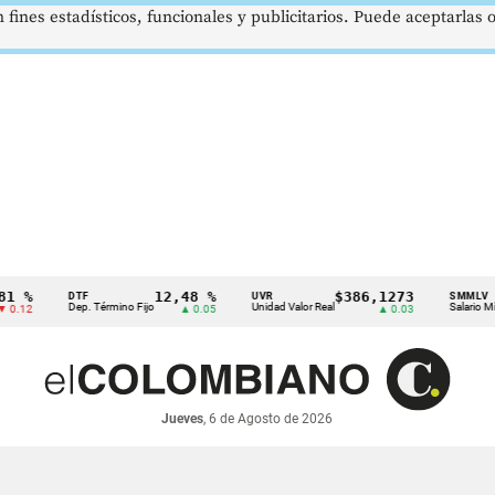
 fines estadísticos, funcionales y publicitarios. Puede aceptarlas
 %
12,48 %
$386,1273
DTF
UVR
SMMLV
Dep. Término Fijo
Unidad Valor Real
Salario Mínim
12
▲ 0.05
▲ 0.03
Jueves
, 6 de Agosto de 2026