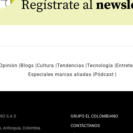
Regístrate al
newsl
Opinión
Blogs
Cultura
Tendencias
Tecnología
Entret
Especiales marcas aliadas
Pódcast
NO S.A.S
GRUPO EL COLOMBIANO
CONTÁCTANOS
o, Antioquia, Colombia.