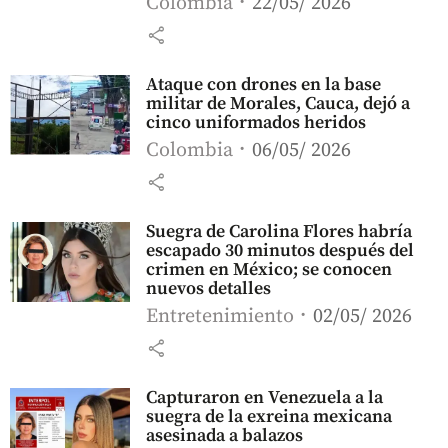
Colombia
22/05/ 2026
share
Ataque con drones en la base
militar de Morales, Cauca, dejó a
cinco uniformados heridos
Colombia
06/05/ 2026
share
Suegra de Carolina Flores habría
escapado 30 minutos después del
crimen en México; se conocen
nuevos detalles
Entretenimiento
02/05/ 2026
share
Capturaron en Venezuela a la
suegra de la exreina mexicana
asesinada a balazos