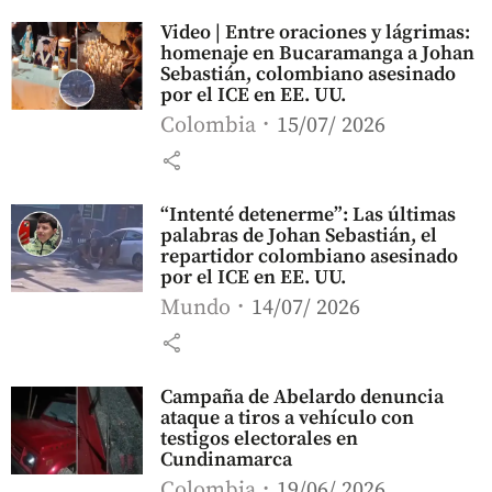
Video | Entre oraciones y lágrimas:
homenaje en Bucaramanga a Johan
Sebastián, colombiano asesinado
por el ICE en EE. UU.
Colombia
15/07/ 2026
share
“Intenté detenerme”: Las últimas
palabras de Johan Sebastián, el
repartidor colombiano asesinado
por el ICE en EE. UU.
Mundo
14/07/ 2026
share
Campaña de Abelardo denuncia
ataque a tiros a vehículo con
testigos electorales en
Cundinamarca
Colombia
19/06/ 2026