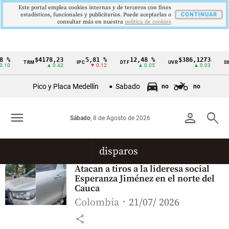
Este portal emplea cookies internas y de terceros con fines
estadísticos, funcionales y publicitarios. Puede aceptarlas o
CONTINUAR
consultar más en nuestra
politica de cookies
 %
$4178,23
5,81 %
12,48 %
$386,1273
TRM
IPC
DTF
UVR
SM
Cintillo
.10
▲ 0.42
▼ 0.12
▲ 0.05
▲ 0.03
de
Pico y Placa Medellín
Sabado
no
no
indicadores
económicos
menu
person
search
Sábado
, 8 de Agosto de 2026
Colombia
disparos
Atacan a tiros a la lideresa social
Esperanza Jiménez en el norte del
Cauca
Colombia
21/07/ 2026
share