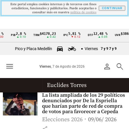
Este portal emplea cookies internas y de terceros con fines
estadísticos, funcionales y publicitarios. Puede aceptarlas o
CONTINUAR
consultar más en nuestra
politica de cookies
%
2,8 %
$4178,23
5,81 %
12,48 %
$386,
PIB
TRM
IPC
DTF
UVR
Cintillo
0
▲ 0.10
▲ 0.42
▼ 0.12
▲ 0.05
▲
de
Pico y Placa Medellín
Viernes
7 y 9
7 y 9
indicadores
económicos
menu
person
search
Viernes
, 7 de Agosto de 2026
Colombia
Euclides Torres
La lista ampliada de los 29 políticos
denunciados por De la Espriella
que harían parte de red de compra
de votos para favorecer a Cepeda
Elecciones 2026
09/06/ 2026
share