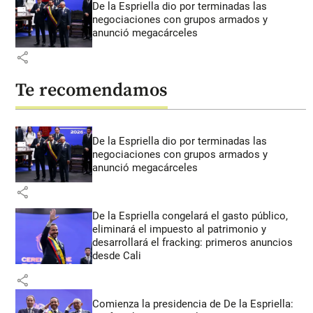
De la Espriella dio por terminadas las
negociaciones con grupos armados y
anunció megacárceles
share
Te recomendamos
De la Espriella dio por terminadas las
negociaciones con grupos armados y
anunció megacárceles
share
De la Espriella congelará el gasto público,
eliminará el impuesto al patrimonio y
desarrollará el fracking: primeros anuncios
desde Cali
share
Comienza la presidencia de De la Espriella: