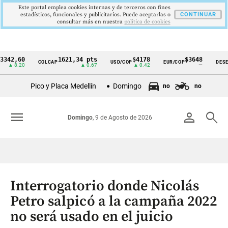
Este portal emplea cookies internas y de terceros con fines
estadísticos, funcionales y publicitarios. Puede aceptarlas o
CONTINUAR
consultar más en nuestra
politica de cookies
,60
1621,34 pts
$4178
$3648
COLCAP
USD/COP
EUR/COP
DESEMPLEO
Cintillo
.20
▲ 0.67
▲ 0.42
—
de
Pico y Placa Medellín
Domingo
no
no
indicadores
económicos
menu
person
search
Domingo
, 9 de Agosto de 2026
Colombia
Interrogatorio donde Nicolás
Petro salpicó a la campaña 2022
no será usado en el juicio