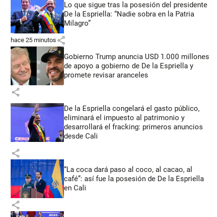
Lo que sigue tras la posesión del presidente
De la Espriella: “Nadie sobra en la Patria
Milagro”
share
hace 25 minutos
Gobierno Trump anuncia USD 1.000 millones
de apoyo a gobierno de De la Espriella y
promete revisar aranceles
share
De la Espriella congelará el gasto público,
eliminará el impuesto al patrimonio y
desarrollará el fracking: primeros anuncios
desde Cali
share
“La coca dará paso al coco, al cacao, al
café”: así fue la posesión de De la Espriella
en Cali
share