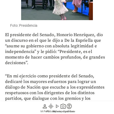
Foto: Presidencia
El presidente del Senado, Honorio Henríquez, dio
un discurso en el que le dijo a De la Espriella que
“asume su gobierno con absoluta legitimidad e
independencia” y le pidió: “Presidente, es el
momento de hacer cambios profundos, de grandes
decisiones”.
“En mi ejercicio como presidente del Senado,
dedicaré los mayores esfuerzos para lograr un
diálogo de Nación que escuche a los expresidentes
respetuosos con los dirigentes de los distintos
partidos, que dialogue con los gremios y los
sindicatos para construir entre todos la solución de
person
graphic_eq
play_arrow
photo_camera
account_circle
nuestros problemas”, dijo.
Mi Perfil
Pódcast
Reportajes gráficos
Videos
Suscríbete