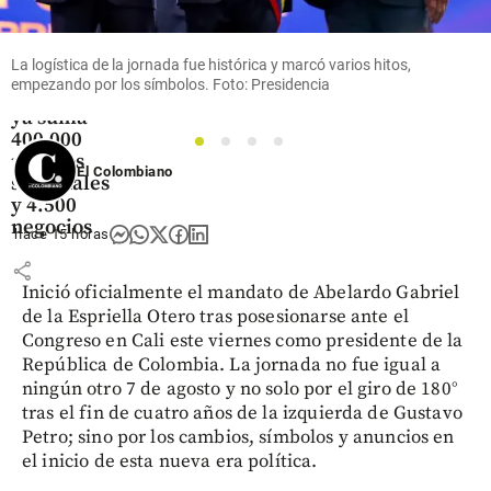
Rappi pisa
el
acelerador
La logística de la jornada fue histórica y marcó varios hitos,
en
empezando por los símbolos. Foto: Presidencia
Medellín,
ya suma
400.000
1
2
3
4
pedidos
El Colombiano
semanales
y 4.500
negocios
hace 15 horas
share
Inició oficialmente el mandato de Abelardo Gabriel
de la Espriella Otero tras posesionarse ante el
Congreso en Cali este viernes como presidente de la
República de Colombia. La jornada no fue igual a
ningún otro 7 de agosto y no solo por el giro de 180°
tras el fin de cuatro años de la izquierda de Gustavo
Petro; sino por los cambios, símbolos y anuncios en
el inicio de esta nueva era política.