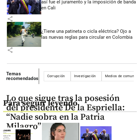
así fue el juramento y la imposición de banda
en Cali
share
¿Tiene una patineta o cicla eléctrica? Ojo a
las nuevas reglas para circular en Colombia
share
Temas
Corrupción
Investigación
Medios de comunica
recomendados
Lo que sigue tras la posesión
Para seguir leyendo
del presidente De la Espriella:
“Nadie sobra en la Patria
Milagro”