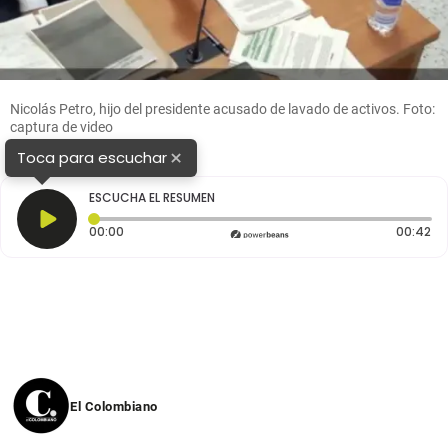
Nicolás Petro, hijo del presidente acusado de lavado de activos. Foto:
captura de video
×
Toca para escuchar
ESCUCHA EL RESUMEN
Tiempo transcurrido: 0 segundos
Du
00:00
00:42
El Colombiano