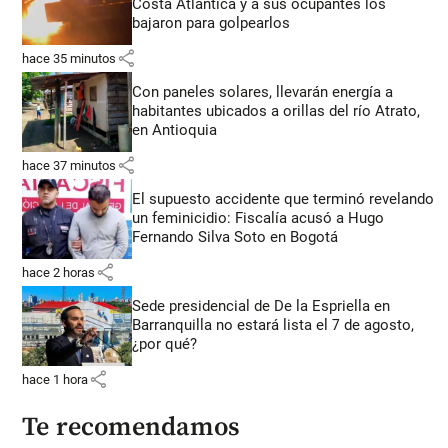
Costa Atlántica y a sus ocupantes los
bajaron para golpearlos
share
hace 35 minutos
Con paneles solares, llevarán energía a
habitantes ubicados a orillas del río Atrato,
en Antioquia
share
hace 37 minutos
El supuesto accidente que terminó revelando
un feminicidio: Fiscalía acusó a Hugo
Fernando Silva Soto en Bogotá
share
hace 2 horas
Sede presidencial de De la Espriella en
Barranquilla no estará lista el 7 de agosto,
¿por qué?
share
hace 1 hora
Te recomendamos