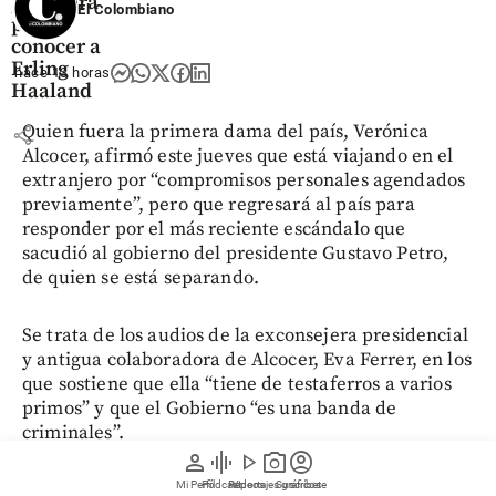
y sordera
El Colombiano
para
conocer a
Erling
hace 13 horas
Haaland
Quien fuera la primera dama del país, Verónica
share
Alcocer, afirmó este jueves que está viajando en el
extranjero por “compromisos personales agendados
previamente”, pero que regresará al país para
responder por el más reciente escándalo que
sacudió al gobierno del presidente Gustavo Petro,
de quien se está separando.
Se trata de los audios de la exconsejera presidencial
y antigua colaboradora de Alcocer, Eva Ferrer, en los
que sostiene que ella “tiene de testaferros a varios
primos” y que el Gobierno “es una banda de
criminales”.
person
graphic_eq
play_arrow
photo_camera
account_circle
Mi Perfil
Pódcast
Reportajes gráficos
Videos
Suscríbete