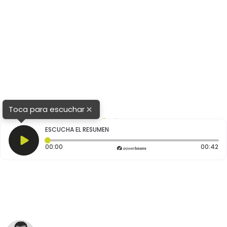
×
Toca para escuchar
1
2
ESCUCHA EL RESUMEN
Tiempo transcurrido: 0 segundos
Du
00:00
00:42