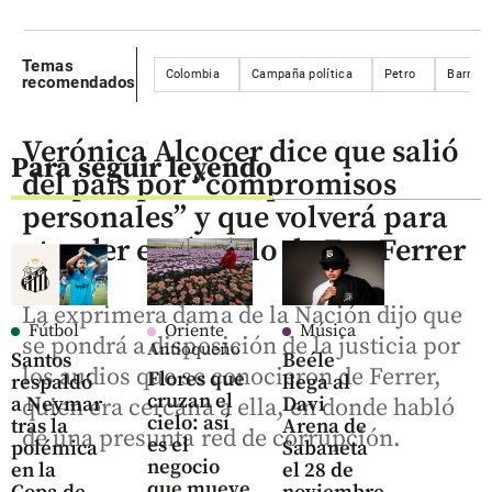
Temas
Colombia
Campaña política
Petro
Barranq
recomendados
Verónica Alcocer dice que salió
Para seguir leyendo
del país por “compromisos
personales” y que volverá para
atender escándalo de Eva Ferrer
La exprimera dama de la Nación dijo que
Fútbol
Oriente
Música
se pondrá a disposición de la justicia por
Antioqueño
Santos
Beéle
los audios que se conocieron de Ferrer,
Flores que
respaldó
llega al
cruzan el
a Neymar
Davi
quien era cercana a ella, en donde habló
cielo: así
tras la
Arena de
de una presunta red de corrupción.
es el
polémica
Sabaneta
negocio
en la
el 28 de
que mueve