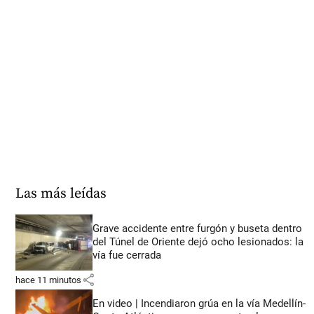
Las más leídas
Grave accidente entre furgón y buseta dentro
del Túnel de Oriente dejó ocho lesionados: la
vía fue cerrada
share
hace 11 minutos
En video | Incendiaron grúa en la vía Medellín-