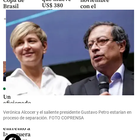
Copa de
noviembre
US$ 380
Brasil
con el
millones
Borondo
en el
share
Tour:
Oriente
fechas de
antioqueño
preventa y
setlist
share
share
Fútbol
Un
aficionado
del
Verónica Alcocer y el saliente presidente Gustavo Petro estarían en
Manchester
proceso de separación. FOTO COPRENSA
City se
enfrentó a
la ceguera