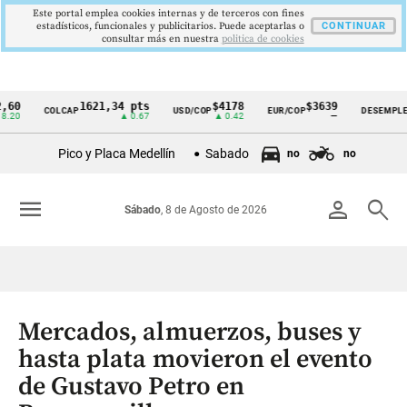
Este portal emplea cookies internas y de terceros con fines
estadísticos, funcionales y publicitarios. Puede aceptarlas o
CONTINUAR
consultar más en nuestra
politica de cookies
1621,34 pts
$4178
$3639
9,9
COLCAP
USD/COP
EUR/COP
DESEMPLEO
Cintillo
▲ 0.67
▲ 0.42
—
▼ 0
de
Pico y Placa Medellín
Sabado
no
no
indicadores
económicos
menu
person
search
Sábado
, 8 de Agosto de 2026
Colombia
Mercados, almuerzos, buses y
hasta plata movieron el evento
de Gustavo Petro en