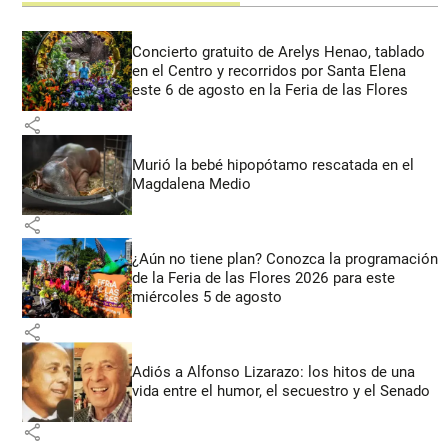
Concierto gratuito de Arelys Henao, tablado
en el Centro y recorridos por Santa Elena
este 6 de agosto en la Feria de las Flores
share
Murió la bebé hipopótamo rescatada en el
Magdalena Medio
share
¿Aún no tiene plan? Conozca la programación
de la Feria de las Flores 2026 para este
miércoles 5 de agosto
share
Adiós a Alfonso Lizarazo: los hitos de una
vida entre el humor, el secuestro y el Senado
share