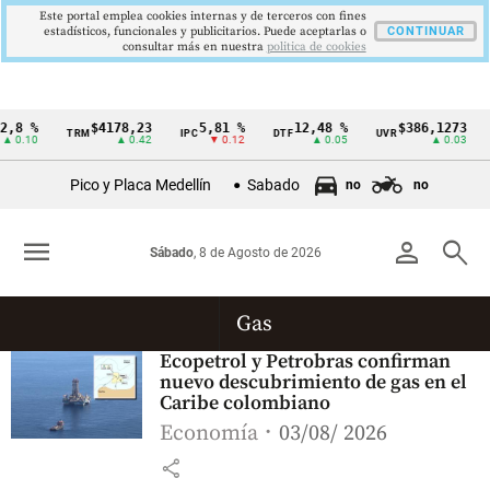
Este portal emplea cookies internas y de terceros con fines
estadísticos, funcionales y publicitarios. Puede aceptarlas o
CONTINUAR
consultar más en nuestra
politica de cookies
,8 %
$4178,23
5,81 %
12,48 %
$386,1273
TRM
IPC
DTF
UVR
Cintillo
 0.10
▲ 0.42
▼ 0.12
▲ 0.05
▲ 0.03
de
Pico y Placa Medellín
Sabado
no
no
indicadores
económicos
menu
person
search
Sábado
, 8 de Agosto de 2026
Colombia
Gas
Ecopetrol y Petrobras confirman
nuevo descubrimiento de gas en el
Caribe colombiano
Economía
03/08/ 2026
share