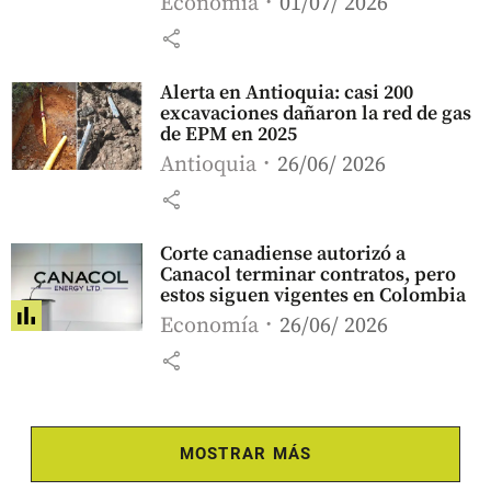
Economía
01/07/ 2026
share
Alerta en Antioquia: casi 200
excavaciones dañaron la red de gas
de EPM en 2025
Antioquia
26/06/ 2026
share
Corte canadiense autorizó a
Canacol terminar contratos, pero
estos siguen vigentes en Colombia
Economía
26/06/ 2026
share
MOSTRAR MÁS