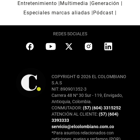
Entretenimiento
Multimedia
Generación
Especiales marcas aliadas
Pódcast
REDES SOCIALES
COPYRIGHT © 2026 EL COLOMBIANO
S.A.S
NIT: 890901352-3
Carrera 48 N° 30 Sur - 119, Envigado,
Antioquia, Colombia.
CONMUTADOR:
(57) (604) 3315252
ATENCIÓN AL CLIENTE:
(57) (604)
3393333
servicio@elcolombiano.com.co
*Para asuntos relacionados con
peticiones, quejas y reclamos (PQR),