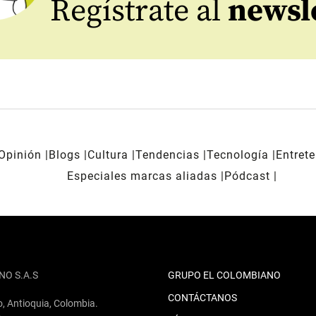
Regístrate al
newsl
Opinión
Blogs
Cultura
Tendencias
Tecnología
Entret
Especiales marcas aliadas
Pódcast
NO S.A.S
GRUPO EL COLOMBIANO
CONTÁCTANOS
o, Antioquia, Colombia.