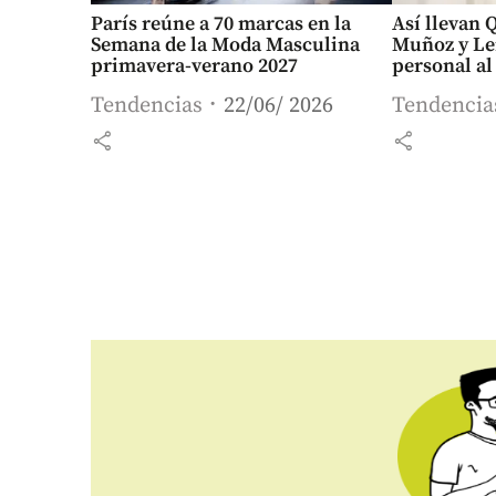
París reúne a 70 marcas en la
Así llevan 
Semana de la Moda Masculina
Muñoz y Le
primavera-verano 2027
personal a
Tendencias
22/06/ 2026
Tendencia
share
share