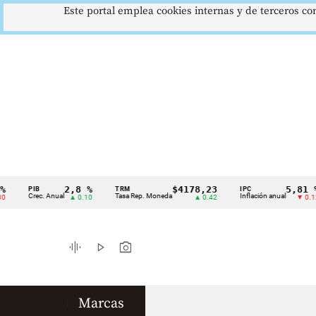
Este portal emplea cookies internas y de terceros con
2,8 %
$4178,23
5,81 %
PIB
TRM
IPC
Cintillo
Crec. Anual
Tasa Rep. Moneda
Inflación anual
▲ 0.10
▲ 0.42
▼ 0.12
de
indicadores
graphic_eq
play_arrow
photo_camera
económicos
Colombia
Marcas