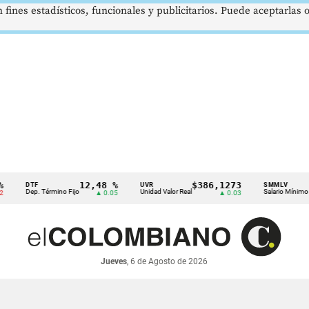
 fines estadísticos, funcionales y publicitarios. Puede aceptarlas
12,48 %
$386,1273
$1.
DTF
UVR
SMMLV
Dep. Término Fijo
Unidad Valor Real
Salario Mínimo
▲ 0.05
▲ 0.03
Jueves
, 6 de Agosto de 2026