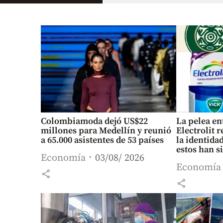
Colombiamoda dejó US$22
La pelea en
millones para Medellín y reunió
Electrolit 
a 65.000 asistentes de 53 países
la identida
estos han s
Economía
03/08/ 2026
Economía
share
share