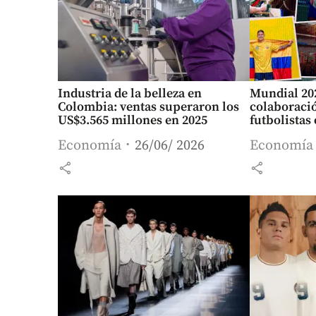
Industria de la belleza en
Mundial 20
Colombia: ventas superaron los
colaboraci
US$3.565 millones en 2025
futbolista
Economía
26/06/ 2026
Economía
share
share