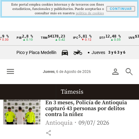
Este portal emplea cookies internas y de terceros con fines
estadísticos, funcionales y publicitarios. Puede aceptarlas o
CONTINUAR
consultar más en nuestra
politica de cookies
9 %
2,8 %
$4178,23
5,81 %
12,48 %
$38
PIB
TRM
IPC
DTF
UVR
Cintillo
0.30
▲ 0.10
▲ 0.42
▼ 0.12
▲ 0.05
de
Pico y Placa Medellín
Jueves
3 y 6
3 y 6
indicadores
económicos
menu
person
search
Jueves
, 6 de Agosto de 2026
Colombia
Támesis
En 3 meses, Policía de Antioquia
capturó 43 personas por delitos
contra la niñez
Antioquia
09/07/ 2026
share