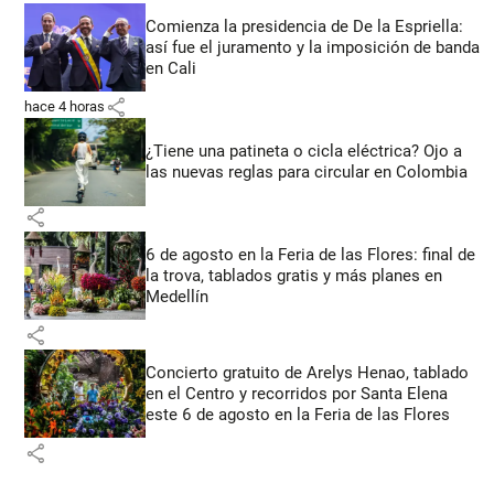
Comienza la presidencia de De la Espriella:
así fue el juramento y la imposición de banda
en Cali
share
hace 4 horas
¿Tiene una patineta o cicla eléctrica? Ojo a
las nuevas reglas para circular en Colombia
share
6 de agosto en la Feria de las Flores: final de
la trova, tablados gratis y más planes en
Medellín
share
Concierto gratuito de Arelys Henao, tablado
en el Centro y recorridos por Santa Elena
este 6 de agosto en la Feria de las Flores
share