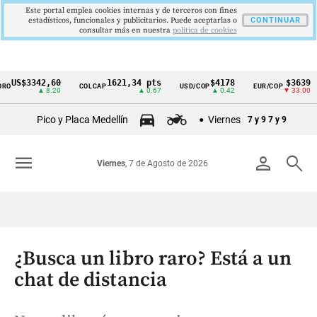
Este portal emplea cookies internas y de terceros con fines
estadísticos, funcionales y publicitarios. Puede aceptarlas o
CONTINUAR
consultar más en nuestra
politica de cookies
US$3342,60
1621,34 pts
$4178
$3639
COLCAP
USD/COP
EUR/COP
Cintillo
▲ 8.20
▲ 0.67
▲ 0.42
▼ 33.00
de
Pico y Placa Medellín
Viernes
7 y 9
7 y 9
indicadores
económicos
menu
person
search
Viernes
, 7 de Agosto de 2026
Colombia
¿Busca un libro raro? Está a un
chat de distancia