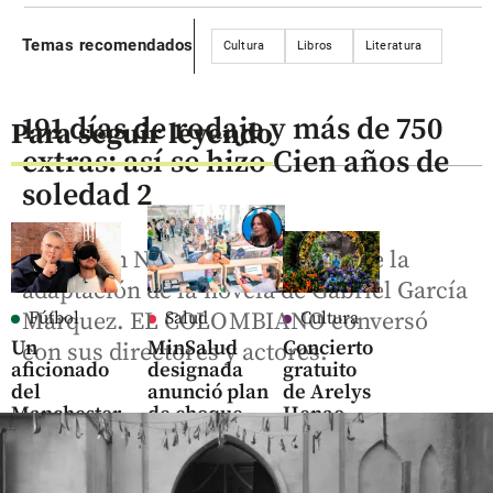
Temas recomendados
Cultura
Libros
Literatura
191 días de rodaje y más de 750
Para seguir leyendo
extras: así se hizo Cien años de
soledad 2
Ya está en Netflix la parte final de la
adaptación de la novela de Gabriel García
Márquez. EL COLOMBIANO conversó
Fútbol
Salud
Cultura
Un
MinSalud
Concierto
con sus directores y actores.
aficionado
designada
gratuito
del
anunció plan
de Arelys
Manchester
de choque
Henao,
City se
para aliviar
tablado
enfrentó a
citas y entrega
en el
la ceguera
de
Centro y