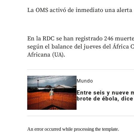
La OMS activó de inmediato una alerta 
En la RDC se han registrado 246 muerte
según el balance del jueves del África 
Africana (UA).
Mundo
Entre seis y nueve 
brote de ébola, dic
An error occurred while processing the template.