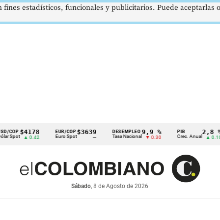
 fines estadísticos, funcionales y publicitarios. Puede aceptarlas
$4178
$3639
9,9 %
2,8 %
EUR/COP
DESEMPLEO
PIB
t
Euro Spot
Tasa Nacional
Crec. Anual
▲ 0.42
—
▼ 0.30
▲ 0.10
Sábado
, 8 de Agosto de 2026