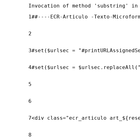
Invocation of method 'substring' in
1
##----ECR-Articulo -Texto-Microform
2
3
#set($urlsec = "#printURLAssignedSe
4
#set($urlsec = $urlsec.replaceAll("
5
6
7
<div class="ecr_articulo art_${rese
8