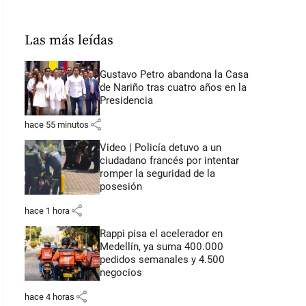
Las más leídas
Gustavo Petro abandona la Casa
de Nariño tras cuatro años en la
Presidencia
share
hace 55 minutos
Video | Policía detuvo a un
ciudadano francés por intentar
romper la seguridad de la
posesión
share
hace 1 hora
Rappi pisa el acelerador en
Medellín, ya suma 400.000
pedidos semanales y 4.500
negocios
share
hace 4 horas