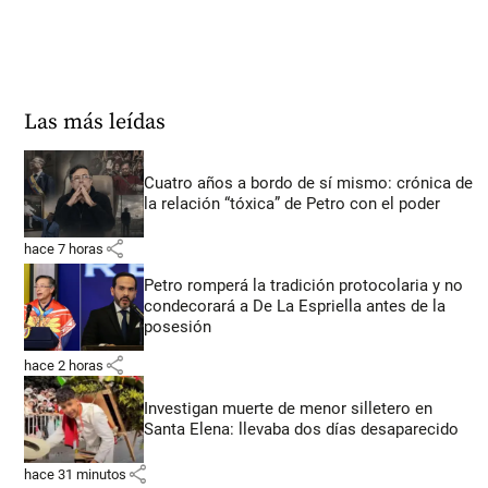
Las más leídas
Cuatro años a bordo de sí mismo: crónica de
la relación “tóxica” de Petro con el poder
share
hace 7 horas
Petro romperá la tradición protocolaria y no
condecorará a De La Espriella antes de la
posesión
share
hace 2 horas
Investigan muerte de menor silletero en
Santa Elena: llevaba dos días desaparecido
share
hace 31 minutos