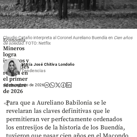
share
Claudio Cataño interpreta al Coronel Aureliano Buendía en
Cien años
Economía
de soledad
. FOTO: Netflix
Mineros
logra
ingresos y
María José Chitiva Londoño
utilidades
Tendencias
récord en
el primer
semestre
05 de agosto de 2026
de 2026
Para que a Aureliano Babilonia se le
share
revelaran las claves definitivas que le
permitieran ver perfectamente ordenados
los entresijos de la historia de los Buendía,
tuvieron que pasar cien años en el Macondo