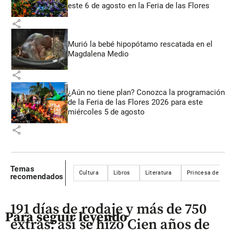
este 6 de agosto en la Feria de las Flores
share
Murió la bebé hipopótamo rescatada en el
Magdalena Medio
share
¿Aún no tiene plan? Conozca la programación
de la Feria de las Flores 2026 para este
miércoles 5 de agosto
share
Temas
Cultura
Libros
Literatura
Princesa de Ast
recomendados
191 días de rodaje y más de 750
Para seguir leyendo
extras: así se hizo Cien años de