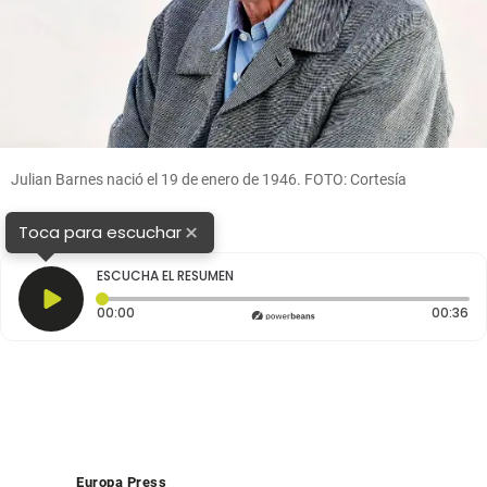
Julian Barnes nació el 19 de enero de 1946. FOTO: Cortesía
×
Toca para escuchar
ESCUCHA EL RESUMEN
Tiempo transcurrido: 0 segundos
Du
00:00
00:36
Europa Press