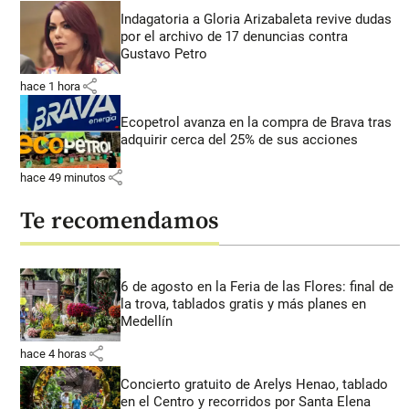
Indagatoria a Gloria Arizabaleta revive dudas
por el archivo de 17 denuncias contra
Gustavo Petro
share
hace 1 hora
Ecopetrol avanza en la compra de Brava tras
adquirir cerca del 25% de sus acciones
share
hace 49 minutos
Te recomendamos
6 de agosto en la Feria de las Flores: final de
la trova, tablados gratis y más planes en
Medellín
share
hace 4 horas
Concierto gratuito de Arelys Henao, tablado
en el Centro y recorridos por Santa Elena