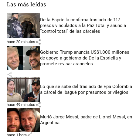
Las más leídas
De la Espriella confirma traslado de 117
presos vinculados a la Paz Total y anuncia
“control total” de las cárceles
share
hace 20 minutos
Gobierno Trump anuncia US$1.000 millones
de apoyo a gobierno de De la Espriella y
promete revisar aranceles
share
Lo que se sabe del traslado de Epa Colombia
a cárcel de Ibagué por presuntos privilegios
share
hace 49 minutos
Murió Jorge Messi, padre de Lionel Messi, en
Argentina
share
hace 1 hora