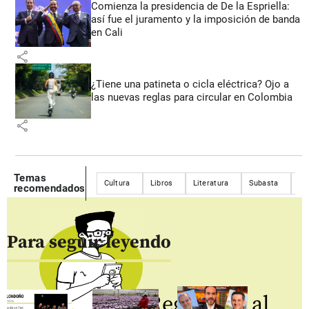
Comienza la presidencia de De la Espriella:
así fue el juramento y la imposición de banda
en Cali
share
¿Tiene una patineta o cicla eléctrica? Ojo a
las nuevas reglas para circular en Colombia
share
Temas
Cultura
Libros
Literatura
Subasta
Lo
recomendados
Para seguir leyendo
Regístrate al