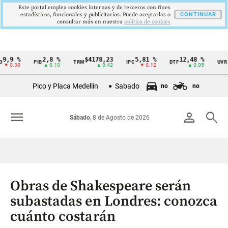
Este portal emplea cookies internas y de terceros con fines
estadísticos, funcionales y publicitarios. Puede aceptarlas o
CONTINUAR
consultar más en nuestra
politica de cookies
,9 %
2,8 %
$4178,23
5,81 %
12,48 %
$3
PIB
TRM
IPC
DTF
UVR
Cintillo
 0.30
▲ 0.10
▲ 0.42
▼ 0.12
▲ 0.05
de
Pico y Placa Medellín
Sabado
no
no
indicadores
económicos
menu
person
search
Sábado
, 8 de Agosto de 2026
Colombia
Obras de Shakespeare serán
subastadas en Londres: conozca
cuánto costarán