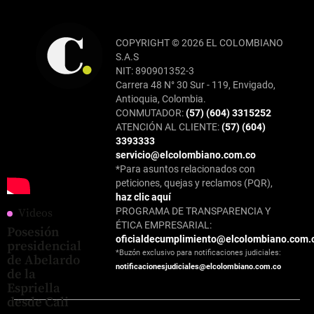
COPYRIGHT © 2026 EL COLOMBIANO
S.A.S
NIT: 890901352-3
Carrera 48 N° 30 Sur - 119, Envigado,
Antioquia, Colombia.
CONMUTADOR:
(57) (604) 3315252
ATENCIÓN AL CLIENTE:
(57) (604)
3393333
servicio@elcolombiano.com.co
*Para asuntos relacionados con
peticiones, quejas y reclamos (PQR),
haz clic aquí
PROGRAMA DE TRANSPARENCIA Y
Videos
ÉTICA EMPRESARIAL:
Posesión
oficialdecumplimiento@elcolombiano.com.
presidencial
*Buzón exclusivo para notificaciones judiciales:
de Abelardo
notificacionesjudiciales@elcolombiano.com.co
de la
Espriella
desde Cali