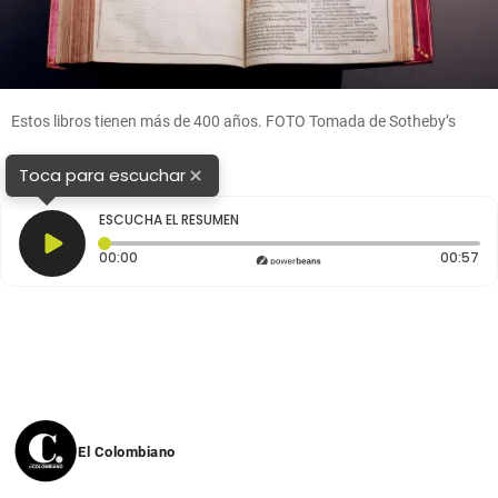
Estos libros tienen más de 400 años. FOTO Tomada de Sotheby’s
×
Toca para escuchar
ESCUCHA EL RESUMEN
Tiempo transcurrido: 0 segundos
Du
00:00
00:57
El Colombiano