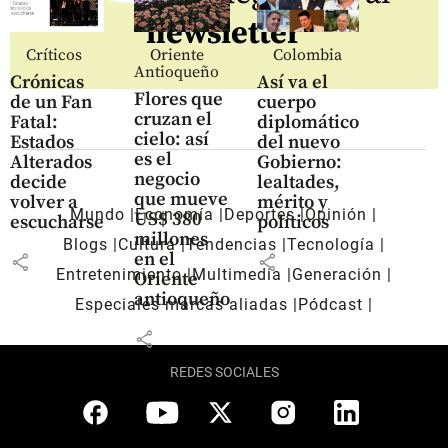
newsletter
Críticos
Oriente
Colombia
Antioqueño
Crónicas
Así va el
Flores que
de un Fan
cuerpo
cruzan el
Fatal:
diplomático
cielo: así
Estados
del nuevo
es el
Alterados
Gobierno:
negocio
decide
lealtades,
que mueve
volver a
mérito y
Mundo
Economía
Deportes
Opinión
US$ 380
escucharse
políticos
millones
Blogs
Cultura
Tendencias
Tecnología
en el
share
share
Entretenimiento
Multimedia
Generación
Oriente
antioqueño
Especiales marcas aliadas
Pódcast
share
REDES SOCIALES