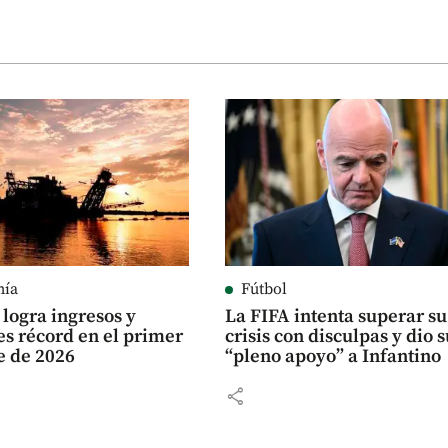
mía
Fútbol
logra ingresos y
La FIFA intenta superar su
es récord en el primer
crisis con disculpas y dio 
e de 2026
“pleno apoyo” a Infantino
share