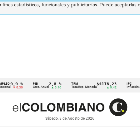
 fines estadísticos, funcionales y publicitarios. Puede aceptarlas
9,9 %
2,8 %
$4178,23
5,
PIB
TRM
IPC
Crec. Anual
Tasa Rep. Moneda
Inflación anual
▼ 0.30
▲ 0.10
▲ 0.42
Sábado
, 8 de Agosto de 2026