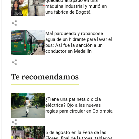
quedado atrapado en una
máquina industrial y murió en
una fábrica de Bogotá
share
Mal parqueado y robándose
agua de un hidrante para lavar el
bus: Así fue la sanción a un
conductor en Medellín
share
Te recomendamos
¿Tiene una patineta o cicla
eléctrica? Ojo a las nuevas
reglas para circular en Colombia
share
6 de agosto en la Feria de las
Flores: final de la trova, tablados