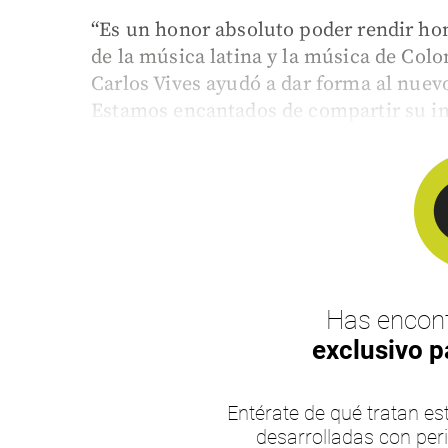
“Es un honor absoluto poder rendir hom
de la música latina y la música de Colo
Carlos Vives ayudó a dar forma al nue
Estamos encantados de compartir su inc
Has encont
exclusivo p
Entérate de qué tratan 
desarrolladas con per