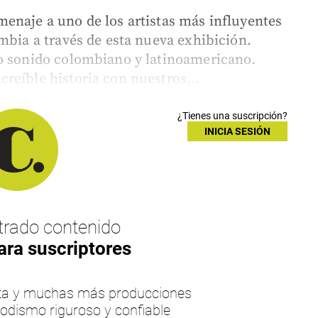
enaje a uno de los artistas más influyentes
mbia a través de esta nueva exhibición.
vo sonido colombiano y latinoamericano.
reíble historia con nuestros...
¿Tienes una suscripción?
INICIA SESIÓN
rado contenido
ara suscriptores
esta y muchas más producciones
iodismo riguroso y confiable