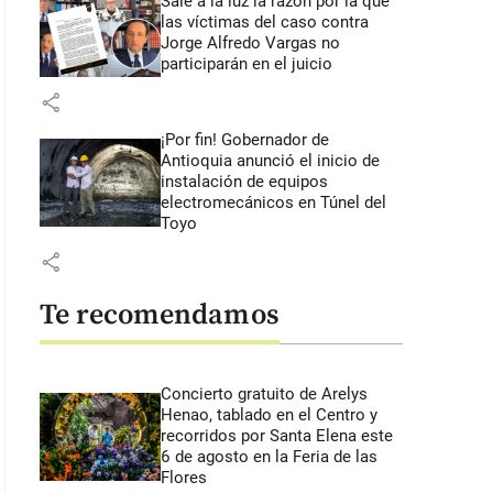
Sale a la luz la razón por la que
las víctimas del caso contra
Jorge Alfredo Vargas no
participarán en el juicio
share
¡Por fin! Gobernador de
Antioquia anunció el inicio de
instalación de equipos
electromecánicos en Túnel del
Toyo
share
Te recomendamos
Concierto gratuito de Arelys
Henao, tablado en el Centro y
recorridos por Santa Elena este
6 de agosto en la Feria de las
Flores