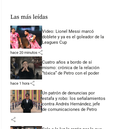
Las más leídas
Video: Lionel Messi marcó
doblete y ya es el goleador de la
Leagues Cup
share
hace 20 minutos
Cuatro años a bordo de sí
mismo: crónica de la relación
“tóxica” de Petro con el poder
share
hace 1 hora
Un patrón de denuncias por
estafa y robo: los señalamientos
contra Andrés Hernández, jefe
de comunicaciones de Petro
share