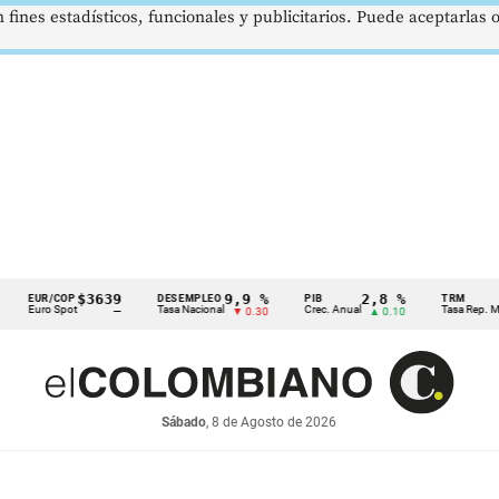
 fines estadísticos, funcionales y publicitarios. Puede aceptarlas
$3639
9,9 %
2,8 %
EUR/COP
DESEMPLEO
PIB
TRM
uro Spot
Tasa Nacional
Crec. Anual
Tasa Rep. Moneda
—
▼ 0.30
▲ 0.10
Sábado
, 8 de Agosto de 2026