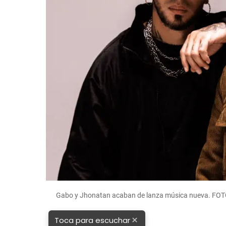
Gabo y Jhonatan acaban de lanza música nueva. FOT
×
Toca para escuchar