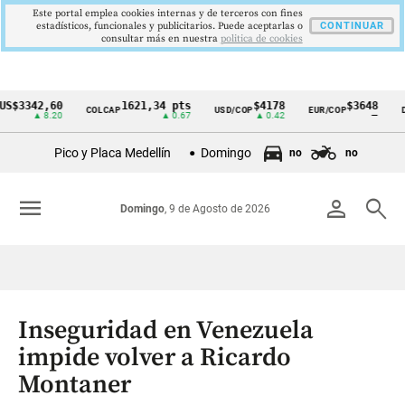
Este portal emplea cookies internas y de terceros con fines
estadísticos, funcionales y publicitarios. Puede aceptarlas o
CONTINUAR
consultar más en nuestra
politica de cookies
342,60
1621,34 pts
$4178
$3648
COLCAP
USD/COP
EUR/COP
DESEM
Cintillo
▲ 8.20
▲ 0.67
▲ 0.42
—
de
Pico y Placa Medellín
Domingo
no
no
indicadores
económicos
menu
person
search
Domingo
, 9 de Agosto de 2026
Colombia
Inseguridad en Venezuela
impide volver a Ricardo
Montaner