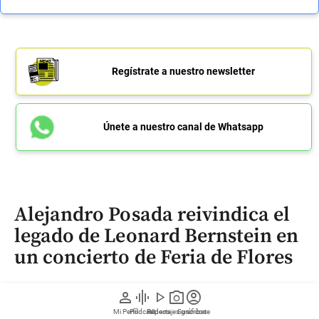
Regístrate a nuestro newsletter
Únete a nuestro canal de Whatsapp
Alejandro Posada reivindica el
legado de Leonard Bernstein en
un concierto de Feria de Flores
person
graphic_eq
play_arrow
photo_camera
account_circle
Durante la temporada de Feria de Flores,
Mi Perfil
Pódcast
Reportajes gráficos
Videos
Suscríbete