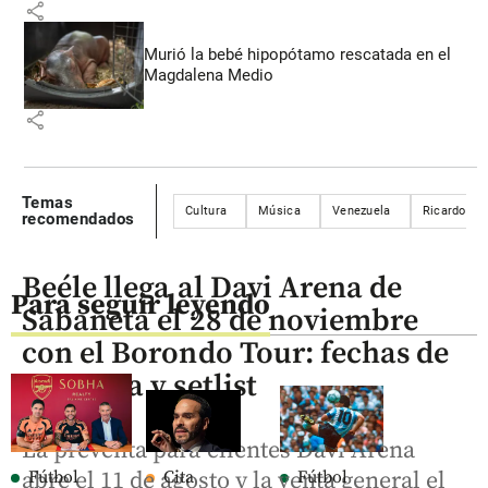
share
Murió la bebé hipopótamo rescatada en el
Magdalena Medio
share
Temas
Cultura
Música
Venezuela
Ricardo Mo
recomendados
Beéle llega al Davi Arena de
Para seguir leyendo
Sabaneta el 28 de noviembre
con el Borondo Tour: fechas de
preventa y setlist
La preventa para clientes Davi Arena
Fútbol
Cita
Fútbol
abre el 11 de agosto y la venta general el