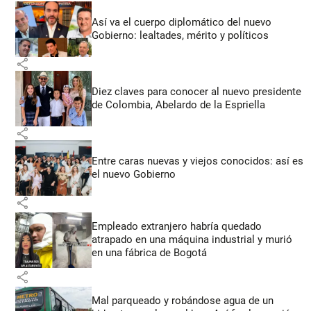
Así va el cuerpo diplomático del nuevo
Gobierno: lealtades, mérito y políticos
share
Diez claves para conocer al nuevo presidente
de Colombia, Abelardo de la Espriella
share
Entre caras nuevas y viejos conocidos: así es
el nuevo Gobierno
share
Empleado extranjero habría quedado
atrapado en una máquina industrial y murió
en una fábrica de Bogotá
share
Mal parqueado y robándose agua de un