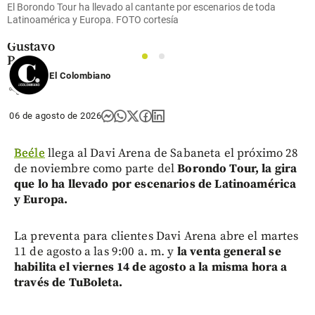
corrupto:
El Borondo Tour ha llevado al cantante por escenarios de toda
el legado
Latinoamérica y Europa. FOTO cortesía
de
Gustavo
Petro
1
2
El Colombiano
share
06 de agosto de 2026
Beéle
llega al Davi Arena de Sabaneta el próximo 28
de noviembre como parte del
Borondo Tour, la gira
que lo ha llevado por escenarios de Latinoamérica
y Europa.
La preventa para clientes Davi Arena abre el martes
11 de agosto a las 9:00 a. m. y
la venta general se
habilita el viernes 14 de agosto a la misma hora a
través de TuBoleta.