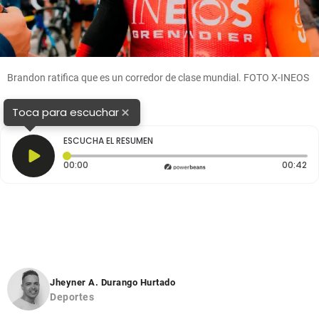
Brandon ratifica que es un corredor de clase mundial. FOTO X-INEOS
×
Toca para escuchar
ESCUCHA EL RESUMEN
Tiempo transcurrido: 0 segundos
Du
00:00
00:42
Jheyner A. Durango Hurtado
Deportes