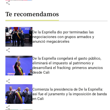
share
Te recomendamos
De la Espriella dio por terminadas las
negociaciones con grupos armados y
anunció megacárceles
share
De la Espriella congelará el gasto público,
eliminará el impuesto al patrimonio y
desarrollará el fracking: primeros anuncios
desde Cali
share
Comienza la presidencia de De la Espriella:
así fue el juramento y la imposición de banda
en Cali
share