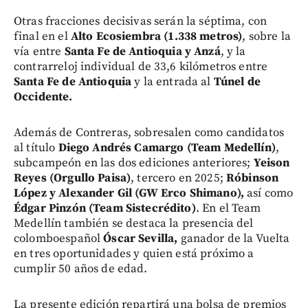
Otras fracciones decisivas serán la séptima, con
final en el
Alto Ecosiembra (1.338 metros)
, sobre la
vía entre
Santa Fe de Antioquia y Anzá
, y la
contrarreloj individual de 33,6 kilómetros entre
Santa Fe de Antioquia
y la entrada al
Túnel de
Occidente.
Además de Contreras, sobresalen como candidatos
al título
Diego Andrés Camargo (Team Medellín)
,
subcampeón en las dos ediciones anteriores;
Yeison
Reyes (Orgullo Paisa)
, tercero en 2025;
Róbinson
López y Alexander Gil (GW Erco Shimano),
así como
Édgar Pinzón (Team Sistecrédito)
. En el Team
Medellín también se destaca la presencia del
colomboespañol
Óscar Sevilla,
ganador de la Vuelta
en tres oportunidades y quien está próximo a
cumplir 50 años de edad.
La presente edición repartirá una bolsa de premios