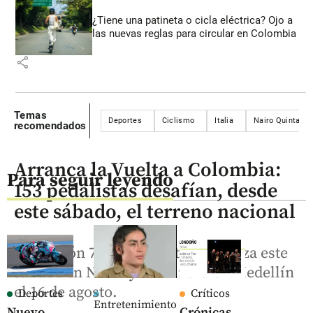
¿Tiene una patineta o cicla eléctrica? Ojo a
las nuevas reglas para circular en Colombia
share
Temas
Deportes
Ciclismo
Italia
Nairo Quintana
recomendados
Arranca la Vuelta a Colombia:
Para seguir leyendo
153 pedalistas desafían, desde
este sábado, el terreno nacional
La edición 76 de la Vuelta comienza este
sábado en Neiva y terminará en Medellín
el 16 de agosto.
Deportes
Críticos
Entretenimiento
Nuevo
Crónicas