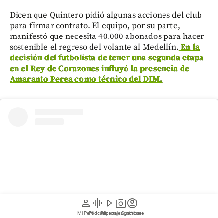
Dicen que Quintero pidió algunas acciones del club
para firmar contrato. El equipo, por su parte,
manifestó que necesita 40.000 abonados para hacer
sostenible el regreso del volante al Medellín.
En la
decisión del futbolista de tener una segunda etapa
en el Rey de Corazones influyó la presencia de
Amaranto Perea como técnico del DIM.
person
graphic_eq
play_arrow
photo_camera
account_circle
Mi Perfil
Pódcast
Reportajes gráficos
Videos
Suscríbete