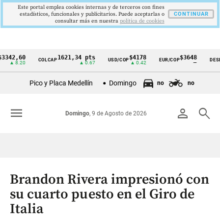
Este portal emplea cookies internas y de terceros con fines
estadísticos, funcionales y publicitarios. Puede aceptarlas o
CONTINUAR
consultar más en nuestra
politica de cookies
,60
1621,34 pts
$4178
$3648
COLCAP
USD/COP
EUR/COP
DESEMPLE
Cintillo
.20
▲ 0.67
▲ 0.42
—
de
Pico y Placa Medellín
Domingo
no
no
indicadores
económicos
menu
person
search
Domingo
, 9 de Agosto de 2026
Colombia
Brandon Rivera impresionó con
su cuarto puesto en el Giro de
Italia