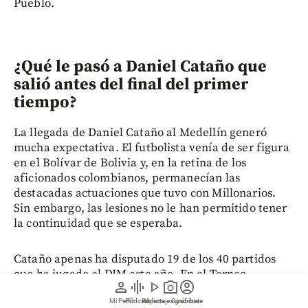
Pueblo.
¿Qué le pasó a Daniel Cataño que
salió antes del final del primer
tiempo?
La llegada de Daniel Cataño al Medellín generó
mucha expectativa. El futbolista venía de ser figura
en el Bolívar de Bolivia y, en la retina de los
aficionados colombianos, permanecían las
destacadas actuaciones que tuvo con Millonarios.
Sin embargo, las lesiones no le han permitido tener
la continuidad que se esperaba.
Cataño apenas ha disputado 19 de los 40 partidos
que ha jugado el DIM este año. En el Torneo
person
graphic_eq
play_arrow
photo_camera
account_circle
Apertura estuvo un buen tiempo fuera de las
Mi Perfil
Pódcast
Reportajes gráficos
Videos
Suscríbete
canchas. El día de su debut se resintió de una lesión