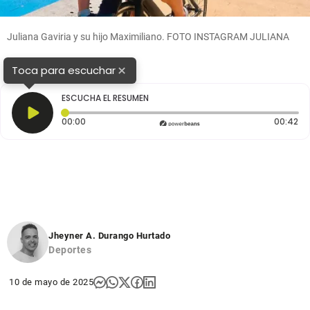
Juliana Gaviria y su hijo Maximiliano. FOTO INSTAGRAM JULIANA
×
Toca para escuchar
ESCUCHA EL RESUMEN
Tiempo transcurrido: 0 segundos
Du
00:00
00:42
Jheyner A. Durango Hurtado
Deportes
10 de mayo de 2025