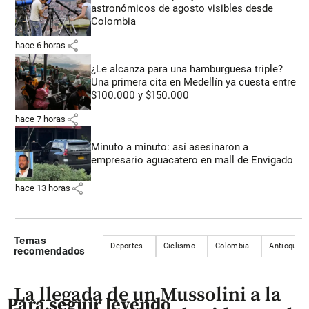
astronómicos de agosto visibles desde
Colombia
share
hace 6 horas
¿Le alcanza para una hamburguesa triple?
Una primera cita en Medellín ya cuesta entre
$100.000 y $150.000
share
hace 7 horas
Minuto a minuto: así asesinaron a
empresario aguacatero en mall de Envigado
share
hace 13 horas
Temas
Deportes
Ciclismo
Colombia
Antioquia
recomendados
La llegada de un Mussolini a la
Para seguir leyendo