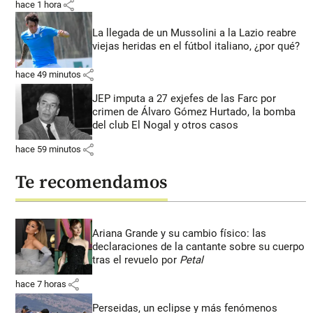
share
hace 1 hora
La llegada de un Mussolini a la Lazio reabre
viejas heridas en el fútbol italiano, ¿por qué?
share
hace 49 minutos
JEP imputa a 27 exjefes de las Farc por
crimen de Álvaro Gómez Hurtado, la bomba
del club El Nogal y otros casos
share
hace 59 minutos
Te recomendamos
Ariana Grande y su cambio físico: las
declaraciones de la cantante sobre su cuerpo
tras el revuelo por
Petal
share
hace 7 horas
Perseidas, un eclipse y más fenómenos