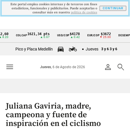
Este portal emplea cookies internas y de terceros con fines
estadísticos, funcionales y publicitarios. Puede aceptarlas o
CONTINUAR
consultar más en nuestra
politica de cookies
1621,34 pts
$4178
$3672
9,
COLCAP
USD/COP
EUR/COP
DESEMPLEO
Cintillo
▲ 0.67
▲ 0.42
▼ 25.00
▼ 
de
Pico y Placa Medellín
Jueves
3 y 6
3 y 6
indicadores
económicos
menu
person
search
Jueves
, 6 de Agosto de 2026
Colombia
Juliana Gaviria, madre,
campeona y fuente de
inspiración en el ciclismo