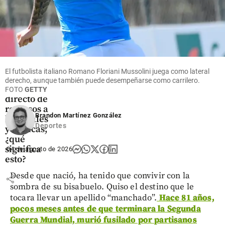
Salud
Gobierno
aumentó
a 90 % el
El futbolista italiano Romano Floriani Mussolini juega como lateral
mínimo
derecho, aunque también puede desempeñarse como carrilero.
del giro
FOTO
GETTY
directo de
recursos a
Brandon Martínez González
hospitales
Deportes
y clínicas;
¿qué
significa
04 de agosto de 2026
esto?
Desde que nació, ha tenido que convivir con la
share
sombra de su bisabuelo. Quiso el destino que le
tocara llevar un apellido “manchado”.
Hace 81 años,
pocos meses antes de que terminara la Segunda
Guerra Mundial, murió fusilado por partisanos